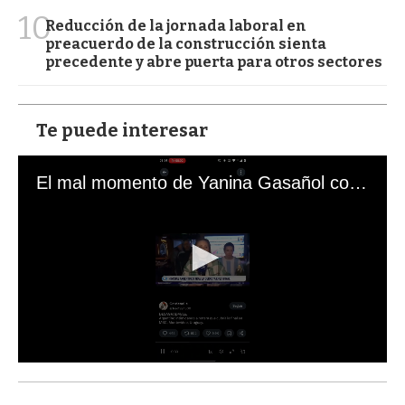
10
Reducción de la jornada laboral en
preacuerdo de la construcción sienta
precedente y abre puerta para otros sectores
Te puede interesar
El mal momento de Yanina Gasañol con un hincha argentino en "Subrayado"
0
s
e