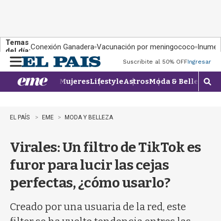
Temas
Conexión Ganadera
Vacunación por meningococo
Inumet 
del día:
Suscribite al 50% OFF
Ingresar
M
e
Mujeres
Lifestyle
Astros
Moda & Belleza
Con
n
M
u
o
s
t
EL PAÍS
EME
MODA Y BELLEZA
r
a
Virales: Un filtro de TikTok es
r
b
furor para lucir las cejas
�
s
perfectas, ¿cómo usarlo?
q
u
e
Creado por una usuaria de la red, este
d