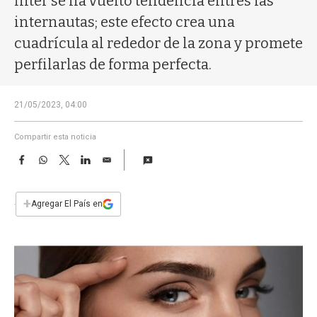
filter se ha vuelto tendencia entres las
a
internautas; este efecto crea una
cuadrícula al rededor de la zona y promete
perfilarlas de forma perfecta.
21/05/2023, 04:00
Compartir esta noticia
F
W
T
L
E
a
h
w
i
m
c
a
i
n
a
e
t
t
k
i
+
Agregar El País en
b
s
t
e
l
o
A
e
d
o
p
r
I
k
p
n