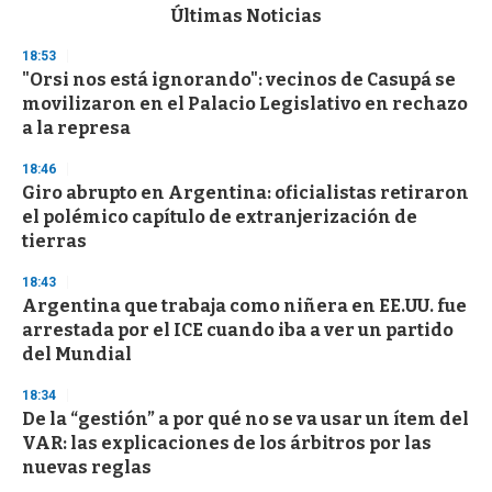
c
Últimas Noticias
o
n
18:53
d
"Orsi nos está ignorando": vecinos de Casupá se
s
o
movilizaron en el Palacio Legislativo en rechazo
f
a la represa
3
3
s
18:46
e
Giro abrupto en Argentina: oficialistas retiraron
c
el polémico capítulo de extranjerización de
o
n
tierras
d
s
18:43
Argentina que trabaja como niñera en EE.UU. fue
arrestada por el ICE cuando iba a ver un partido
del Mundial
18:34
De la “gestión” a por qué no se va usar un ítem del
VAR: las explicaciones de los árbitros por las
nuevas reglas