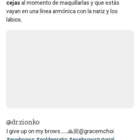
cejas
al momento de maquillarlas y que estás
vayan en una línea armónica con la nariz y los
labios.
@dr.zionko
I give up on my brows……🙏🏼@gracemchoi
#eyebrows
#goldenratio
#eyebrowstutorial