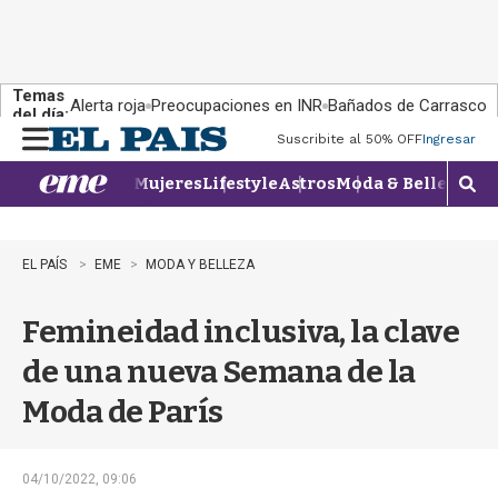
Temas
Alerta roja
Preocupaciones en INR
Bañados de Carrasco
del día:
Suscribite al 50% OFF
Ingresar
M
e
Mujeres
Lifestyle
Astros
Moda & Belleza
Con
n
M
u
o
s
t
EL PAÍS
EME
MODA Y BELLEZA
r
a
Femineidad inclusiva, la clave
r
b
de una nueva Semana de la
�
s
Moda de París
q
u
e
d
04/10/2022, 09:06