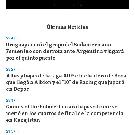
0
s
e
c
Últimas Noticias
o
n
23:43
d
Uruguay cerró el grupo del Sudamericano
s
o
Femenino con derrota ante Argentina y jugará
f
por el quinto puesto
3
3
s
23:27
e
Altas y bajas de la Liga AUF: el delantero de Boca
c
que llegó a Albion y el "10" de Racing que jugará
o
n
en Depor
d
s
23:17
Games of the Future: Peñarol a paso firme se
metió en los cuartos de final de la competencia
en Kazajistán
21:57