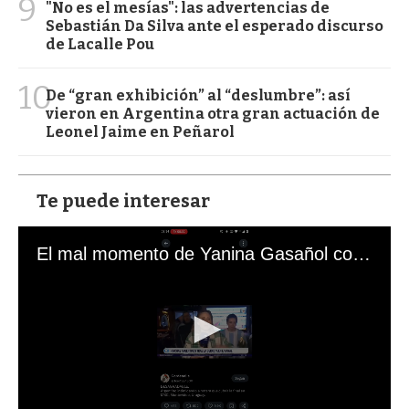
9
"No es el mesías": las advertencias de
Sebastián Da Silva ante el esperado discurso
de Lacalle Pou
10
De “gran exhibición” al “deslumbre”: así
vieron en Argentina otra gran actuación de
Leonel Jaime en Peñarol
Te puede interesar
El mal momento de Yanina Gasañol con un hincha argentino en "Subrayado"