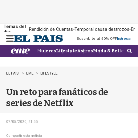
Temas del
Rendición de Cuentas
Temporal causa destrozos
En 
día:
Suscribite al 50% OFF
Ingresar
M
e
Mujeres
Lifestyle
Astros
Moda & Belleza
Con
n
M
u
o
s
t
EL PAÍS
EME
LIFESTYLE
r
a
Un reto para fanáticos de
r
b
series de Netflix
�
s
q
u
07/05/2020, 21:55
e
d
Compartir esta noticia