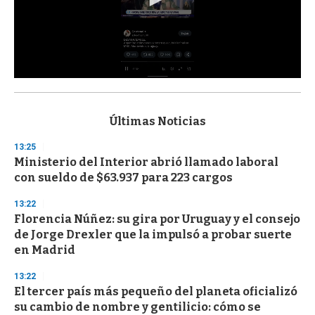
0
s
e
c
Últimas Noticias
o
n
13:25
d
Ministerio del Interior abrió llamado laboral
s
o
con sueldo de $63.937 para 223 cargos
f
3
13:22
3
s
Florencia Núñez: su gira por Uruguay y el consejo
e
de Jorge Drexler que la impulsó a probar suerte
c
en Madrid
o
n
d
13:22
s
El tercer país más pequeño del planeta oficializó
su cambio de nombre y gentilicio: cómo se