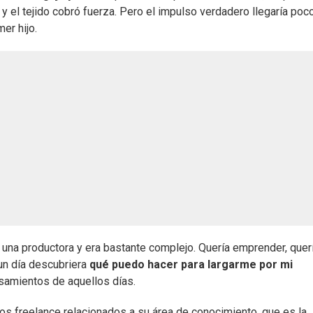
y el tejido cobró fuerza. Pero el impulso verdadero llegaría poc
er hijo.
 una productora y era bastante complejo. Quería emprender, quer
 un día descubriera
qué puedo hacer para largarme por mi
ensamientos de aquellos días.
os freelance relacionados a su área de conocimiento, que es la