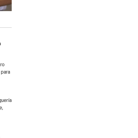
a
ero
 para
quería
e,
,