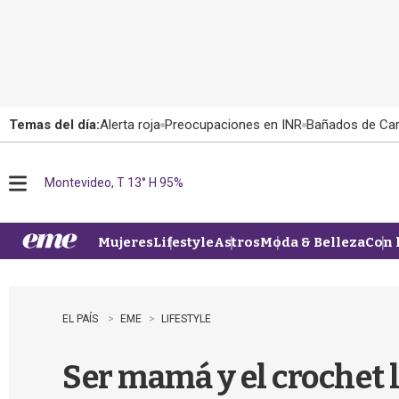
Temas del día:
Alerta roja
Preocupaciones en INR
Bañados de Ca
Montevideo, T 13° H 95%
M
e
n
u
Mujeres
Lifestyle
Astros
Moda & Belleza
Con 
EL PAÍS
EME
LIFESTYLE
Ser mamá y el crochet l