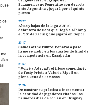
Uruguay cerró el grupo del
Sudamericano Femenino con derrota
e puse
ante Argentina y jugará por el quinto
puesto
o de
23:27
Altas y bajas de la Liga AUF: el
s
delantero de Boca que llegó a Albion y
el "10" de Racing que jugará en Depor
er
23:17
Games of the Future: Peñarol a paso
firme se metió en los cuartos de final de
, me
la competencia en Kazajistán
odían
21:57
tas
"¡Volvé a Adeom!": el filoso comentario
de Yesty Prieto a Valeria Ripoll en
plena Cena de Famosos
21:26
De mostrar su práctica a incrementar
la cantidad de jugadores citados: los
primeros días de Forlán en Uruguay