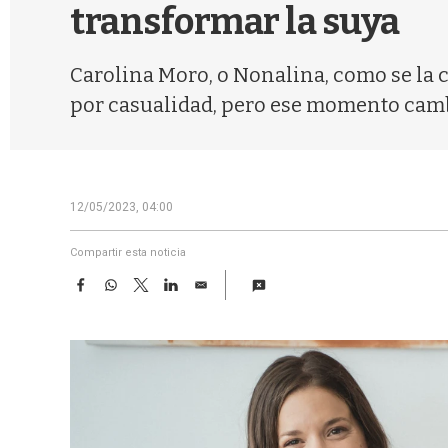
transformar la suya
Carolina Moro, o Nonalina, como se la 
por casualidad, pero ese momento camb
12/05/2023, 04:00
Compartir esta noticia
F
W
T
L
E
a
h
w
i
m
c
a
i
n
a
e
t
t
k
i
b
s
t
e
l
o
A
e
d
o
p
r
I
k
p
n