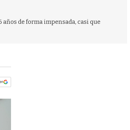
s
q
u
e
26 años de forma impensada, casi que
d
a
 en