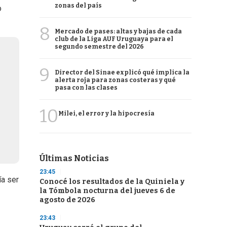
zonas del país
o
8
Mercado de pases: altas y bajas de cada
club de la Liga AUF Uruguaya para el
segundo semestre del 2026
9
Director del Sinae explicó qué implica la
alerta roja para zonas costeras y qué
pasa con las clases
10
Milei, el error y la hipocresía
Últimas Noticias
23:45
ía ser
Conocé los resultados de la Quiniela y
la Tómbola nocturna del jueves 6 de
agosto de 2026
23:43