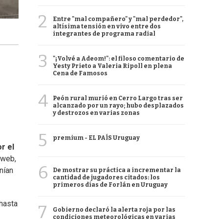
2
Entre "mal compañero" y "mal perdedor",
altísima tensión en vivo entre dos
integrantes de programa radial
3
"¡Volvé a Adeom!": el filoso comentario de
Yesty Prieto a Valeria Ripoll en plena
Cena de Famosos
4
Peón rural murió en Cerro Largo tras ser
alcanzado por un rayo; hubo desplazados
y destrozos en varias zonas
5
premium - EL PAÍS Uruguay
r el
 web,
6
nían
De mostrar su práctica a incrementar la
cantidad de jugadores citados: los
primeros días de Forlán en Uruguay
 hasta
7
Gobierno declaró la alerta roja por las
condiciones meteorológicas en varias