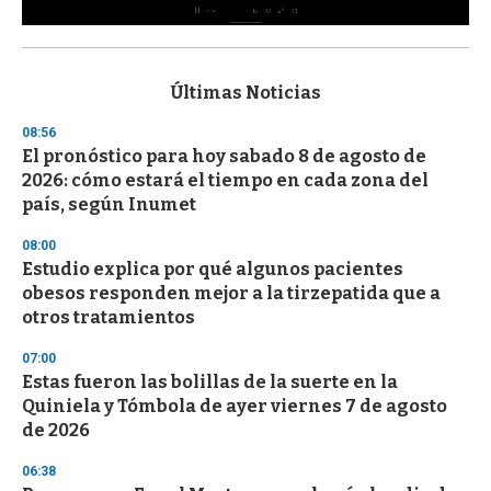
0
s
e
c
Últimas Noticias
o
n
08:56
d
El pronóstico para hoy sabado 8 de agosto de
s
o
2026: cómo estará el tiempo en cada zona del
f
país, según Inumet
3
3
s
08:00
e
Estudio explica por qué algunos pacientes
c
obesos responden mejor a la tirzepatida que a
o
n
otros tratamientos
d
s
07:00
Estas fueron las bolillas de la suerte en la
Quiniela y Tómbola de ayer viernes 7 de agosto
de 2026
06:38