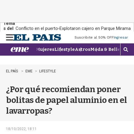
Tema
s del
Conflicto en el puerto
Explotaron cajero en Parque Miramar
día:
Suscribite al 50% OFF
Ingresar
M
e
Mujeres
Lifestyle
Astros
Moda & Belleza
Con
n
M
u
o
s
t
EL PAÍS
EME
LIFESTYLE
r
a
¿Por qué recomiendan poner
r
b
bolitas de papel aluminio en el
�
s
lavarropas?
q
u
e
d
18/10/2022, 18:11