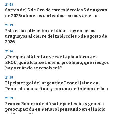
s
21:53
e
Sorteo del 5 de Oro de este miércoles 5 de agosto
c
de 2026: números sorteados, pozos y aciertos
o
n
d
21:19
s
Esta es la cotización del dólar hoy en pesos
uruguayos al cierre del miércoles 5 de agosto de
2026
21:16
¿Por qué está lenta o se cae la plataforma e-
BROU, qué alcance tiene el problema, qué riesgos
hay y cuándo se resolverá?
21:15
El primer gol del argentino Leonel Jaime en
Peñarol: en una final y con una definición de lujo
21:09
Franco Romero debió salir por lesión y genera
preocupación en Peñarol pensando en el inicio