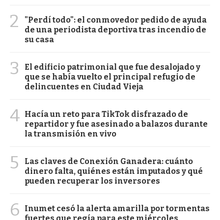
2
"Perdí todo": el conmovedor pedido de ayuda
de una periodista deportiva tras incendio de
su casa
3
El edificio patrimonial que fue desalojado y
que se había vuelto el principal refugio de
delincuentes en Ciudad Vieja
4
Hacía un reto para TikTok disfrazado de
repartidor y fue asesinado a balazos durante
la transmisión en vivo
5
Las claves de Conexión Ganadera: cuánto
dinero falta, quiénes están imputados y qué
pueden recuperar los inversores
6
Inumet cesó la alerta amarilla por tormentas
fuertes que regía para este miércoles