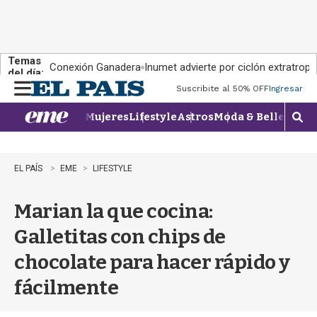
Temas
Conexión Ganadera
Inumet advierte por ciclón extratropi
del día:
Suscribite al 50% OFF
Ingresar
M
e
Mujeres
Lifestyle
Astros
Moda & Belleza
Con
n
M
u
o
s
t
EL PAÍS
EME
LIFESTYLE
r
a
Marian la que cocina:
r
b
Galletitas con chips de
�
s
chocolate para hacer rápido y
q
u
fácilmente
e
d