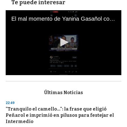
Te puede interesar
El mal momento de Yanina Gasañol con un hincha argentino en "Subrayado"
0
s
e
c
Últimas Noticias
o
n
22:49
d
"Tranquilo el camello...": la frase que eligió
s
o
Peñarol e imprimió en pilusos para festejar el
f
Intermedio
3
3