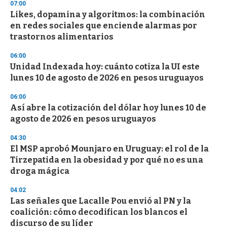
s
07:00
e
Likes, dopamina y algoritmos: la combinación
c
en redes sociales que enciende alarmas por
o
n
trastornos alimentarios
d
s
06:00
Unidad Indexada hoy: cuánto cotiza la UI este
lunes 10 de agosto de 2026 en pesos uruguayos
06:00
Así abre la cotización del dólar hoy lunes 10 de
agosto de 2026 en pesos uruguayos
04:30
El MSP aprobó Mounjaro en Uruguay: el rol de la
Tirzepatida en la obesidad y por qué no es una
droga mágica
04:02
Las señales que Lacalle Pou envió al PN y la
coalición: cómo decodifican los blancos el
discurso de su líder