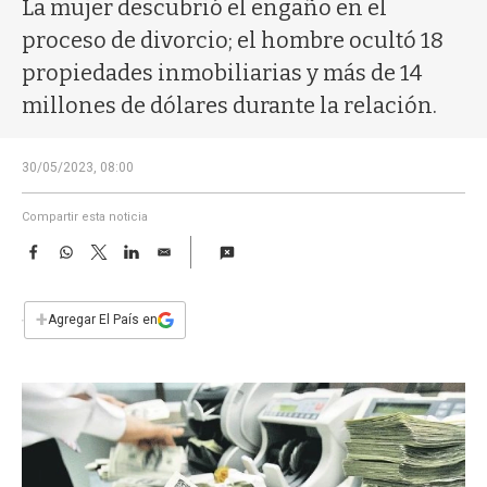
a
La mujer descubrió el engaño en el
proceso de divorcio; el hombre ocultó 18
propiedades inmobiliarias y más de 14
millones de dólares durante la relación.
30/05/2023, 08:00
Compartir esta noticia
F
W
T
L
E
a
h
w
i
m
c
a
i
n
a
e
t
t
k
i
+
Agregar El País en
b
s
t
e
l
o
A
e
d
o
p
r
I
k
p
n