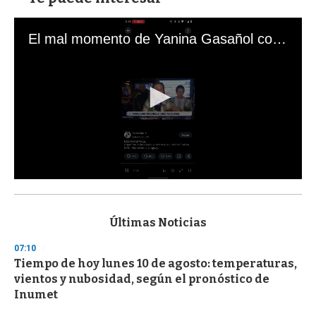
El mal momento de Yanina Gasañol con un hincha argentino en "Subrayado"
0
s
e
c
Últimas Noticias
o
n
07:10
d
Tiempo de hoy lunes 10 de agosto: temperaturas,
s
o
vientos y nubosidad, según el pronóstico de
f
Inumet
3
3