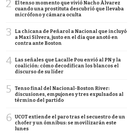
2
El tenso momento que vivió Nacho Álvarez
cuando una prostituta descubrió que llevaba
micrófono y cámara oculta
3
La chicana de Peñarol a Nacional que incluyó
a Maxi Silvera, justo en el día que anotó en
contra ante Boston
4
Las señales que Lacalle Pou envió al PN y la
coalición: cómo decodifican los blancos el
discurso de su líder
5
Tenso final del Nacional-Boston River:
discusiones, empujones y tres expulsados al
término del partido
6
UCOT extiende el paro tras el secuestro de un
chofer y un ómnibus: se movilizarán este
lunes