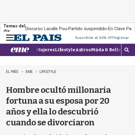
Temas del
Discurso Lacalle Pou
Partido suspendido
En Clave País
día:
Suscribite al 50% OFF
Ingresar
M
e
Mujeres
Lifestyle
Astros
Moda & Belleza
Con
n
M
u
o
s
t
EL PAÍS
EME
LIFESTYLE
r
a
Hombre ocultó millonaria
r
b
fortuna a su esposa por 20
�
s
años y ella lo descubrió
q
u
cuando se divorciaron
e
d