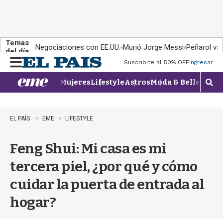
Temas
Negociaciones con EE.UU.
Murió Jorge Messi
Peñarol vs
del día:
Suscribite al 50% OFF
Ingresar
M
e
Mujeres
Lifestyle
Astros
Moda & Belleza
Con
n
M
u
o
s
t
EL PAÍS
EME
LIFESTYLE
r
a
Feng Shui: Mi casa es mi
r
b
tercera piel, ¿por qué y cómo
�
s
cuidar la puerta de entrada al
q
u
hogar?
e
d