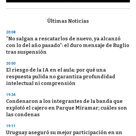
0
s
e
c
Últimas Noticias
o
n
20:08
d
"No salgan a rescatarlos de nuevo, ya alcanzó
s
o
con lo del año pasado": el duro mensaje de Ruglio
f
tras suspensión
3
3
s
20:00
e
El riesgo de la IA en el aula: por qué una
c
respuesta pulida no garantiza profundidad
o
n
intelectual ni comprensión
d
s
19:34
Condenaron a los integrantes de la banda que
explotó el cajero en Parque Miramar; cuáles son
las condenas
19:11
Uruguay aseguró su mejor participación en un