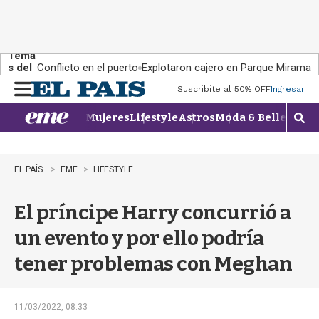
Tema
s del
Conflicto en el puerto
Explotaron cajero en Parque Miramar
día:
Suscribite al 50% OFF
Ingresar
M
e
Mujeres
Lifestyle
Astros
Moda & Belleza
Con
n
M
u
o
s
t
EL PAÍS
EME
LIFESTYLE
r
a
El príncipe Harry concurrió a
r
b
un evento y por ello podría
�
s
tener problemas con Meghan
q
u
e
d
11/03/2022, 08:33