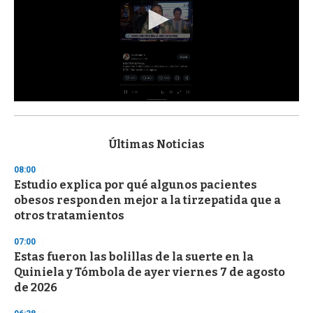
0
s
e
c
Últimas Noticias
o
n
08:00
d
Estudio explica por qué algunos pacientes
s
o
obesos responden mejor a la tirzepatida que a
f
otros tratamientos
3
3
s
07:00
e
Estas fueron las bolillas de la suerte en la
c
Quiniela y Tómbola de ayer viernes 7 de agosto
o
n
de 2026
d
s