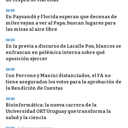
c
o
04:05
n
d
En Paysandú y Florida esperan que decenas de
s
miles vayan a ver al Papa; buscan lugares para
las misas al aire libre
04:03
En la previa a discurso de Lacalle Pou, blancos se
enfrascan en polémica interna sobre qué
oposición ejercer
04:00
Con Perrone y Manini distanciados, el FA no
tiene asegurados los votos para la aprobación de
la Rendición de Cuentas
04:00
Bioinformática: la nueva carrera de la
Universidad ORT Uruguay que transforma la
salud y la ciencia