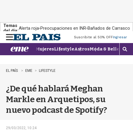
Temas
Alerta roja
Preocupaciones en INR
Bañados de Carrasco
del día:
Suscribite al 50% OFF
Ingresar
M
e
Mujeres
Lifestyle
Astros
Moda & Belleza
Con
n
M
u
o
s
t
EL PAÍS
EME
LIFESTYLE
r
a
¿De qué hablará Meghan
r
b
Markle en Arquetipos, su
�
s
nuevo podcast de Spotify?
q
u
e
d
29/03/2022, 10:24