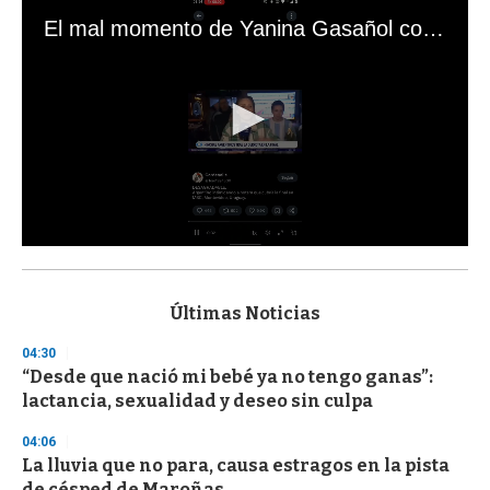
El mal momento de Yanina Gasañol con un hincha argentino en "Subrayado"
0
s
e
c
Últimas Noticias
o
n
04:30
d
“Desde que nació mi bebé ya no tengo ganas”:
s
o
lactancia, sexualidad y deseo sin culpa
f
3
04:06
3
s
La lluvia que no para, causa estragos en la pista
e
de césped de Maroñas