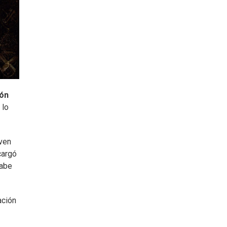
ón
 lo
even
cargó
sabe
ación