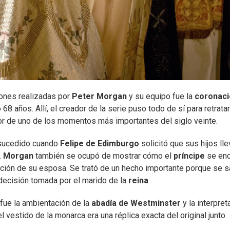
iones realizadas por
Peter Morgan
y su equipo fue la
coronaci
68 años. Allí, el creador de la serie puso todo de sí para retratar
r de uno de los momentos más importantes del siglo veinte.
o sucedido cuando
Felipe de Edimburgo
solicitó que sus hijos ll
.
Morgan
también se ocupó de mostrar cómo el
príncipe
se en
nación de su esposa. Se trató de un hecho importante porque se 
decisión tomada por el marido de la
reina
.
 fue la ambientación de la
abadía de Westminster
y la interpret
l vestido de la monarca era una réplica exacta del original junto