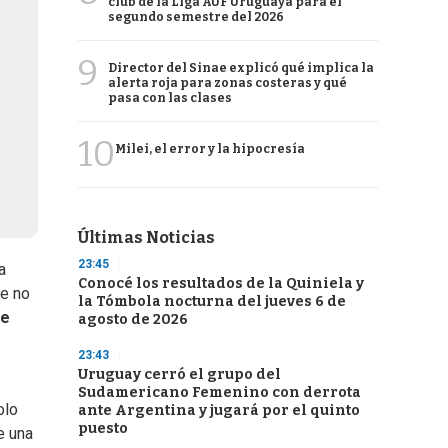
club de la Liga AUF Uruguaya para el
segundo semestre del 2026
9
Director del Sinae explicó qué implica la
alerta roja para zonas costeras y qué
pasa con las clases
10
Milei, el error y la hipocresía
Últimas Noticias
23:45
a
Conocé los resultados de la Quiniela y
ue no
la Tómbola nocturna del jueves 6 de
de
agosto de 2026
23:43
Uruguay cerró el grupo del
Sudamericano Femenino con derrota
olo
ante Argentina y jugará por el quinto
puesto
e una