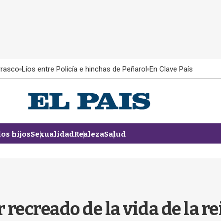
rrasco
Líos entre Policía e hinchas de Peñarol
En Clave País
los hijos
Sexualidad
Realeza
Salud
 recreado de la vida de la rei