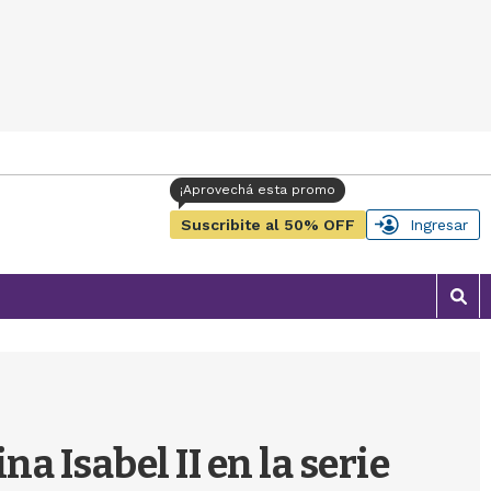
Suscribite al 50% OFF
Ingresar
M
o
s
t
r
a
r
na Isabel II en la serie
b
�