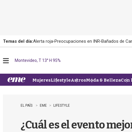
Temas del día:
Alerta roja
Preocupaciones en INR
Bañados de Ca
Montevideo, T 13° H 95%
M
e
n
u
Mujeres
Lifestyle
Astros
Moda & Belleza
Con 
EL PAÍS
EME
LIFESTYLE
¿Cuál es el evento mejor