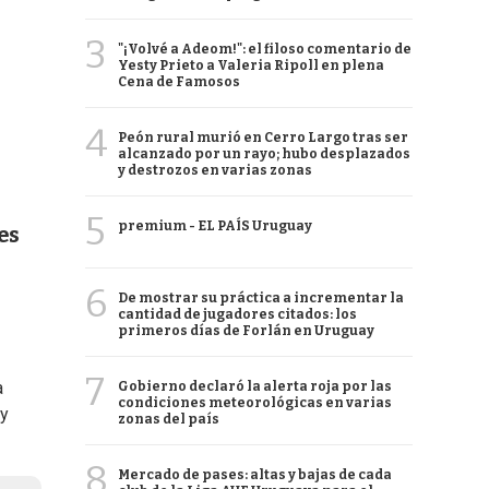
3
"¡Volvé a Adeom!": el filoso comentario de
Yesty Prieto a Valeria Ripoll en plena
Cena de Famosos
4
Peón rural murió en Cerro Largo tras ser
alcanzado por un rayo; hubo desplazados
y destrozos en varias zonas
5
premium - EL PAÍS Uruguay
es
6
De mostrar su práctica a incrementar la
cantidad de jugadores citados: los
primeros días de Forlán en Uruguay
7
a
Gobierno declaró la alerta roja por las
condiciones meteorológicas en varias
 y
zonas del país
8
Mercado de pases: altas y bajas de cada