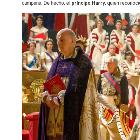
campana. De hecho, el
príncipe Harry,
quien reconoció