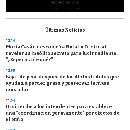
0
s
e
c
Últimas Noticias
o
n
12:14
d
Moria Casán descolocó a Natalia Oreiro al
s
o
revelar su insólito secreto para lucir radiante:
f
"¿Esperma de qué?"
3
3
s
12:00
e
Bajar de peso después de los 40: los hábitos que
c
ayudan a perder grasa y preservar la masa
o
n
muscular
d
s
11:54
Orsi recibe a los intendentes para establecer
una “coordinación permanente” por efectos de
El Niño