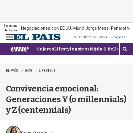
Temas
Negociaciones con EE.UU.
Murió Jorge Messi
Peñarol vs
del día:
Suscribite al 50% OFF
Ingresar
M
e
Mujeres
Lifestyle
Astros
Moda & Belleza
Con
n
M
u
o
s
t
EL PAÍS
EME
LIFESTYLE
r
a
Convivencia emocional:
r
b
Generaciones Y (o millennials)
�
s
y Z (centennials)
q
u
e
d