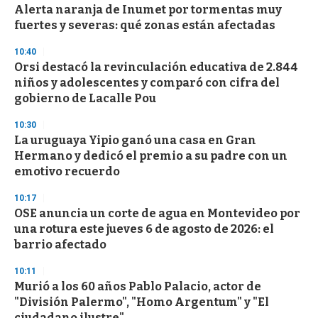
s
Alerta naranja de Inumet por tormentas muy
fuertes y severas: qué zonas están afectadas
10:40
Orsi destacó la revinculación educativa de 2.844
niños y adolescentes y comparó con cifra del
gobierno de Lacalle Pou
10:30
La uruguaya Yipio ganó una casa en Gran
Hermano y dedicó el premio a su padre con un
emotivo recuerdo
10:17
OSE anuncia un corte de agua en Montevideo por
una rotura este jueves 6 de agosto de 2026: el
barrio afectado
10:11
Murió a los 60 años Pablo Palacio, actor de
"División Palermo", "Homo Argentum" y "El
ciudadano ilustre"