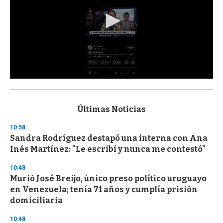
0
s
e
c
Últimas Noticias
o
n
10:58
d
Sandra Rodríguez destapó una interna con Ana
s
o
Inés Martínez: "Le escribí y nunca me contestó"
f
3
10:48
3
s
Murió José Breijo, único preso político uruguayo
e
en Venezuela; tenía 71 años y cumplía prisión
c
domiciliaria
o
n
d
10:48