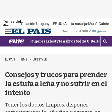
Temas del
Relación Uruguay - EE.UU.
Alerta naranja
Murió Gabriel 
día:
Suscribite al 50% OFF
Ingresar
M
e
Mujeres
Lifestyle
Astros
Moda & Belleza
Con
n
M
u
o
s
t
EL PAÍS
EME
LIFESTYLE
r
a
Consejos y trucos para prender
r
b
la estufa a leña y no sufrir en el
�
s
intento
q
u
e
Tener los ductos limpios, disponer
d