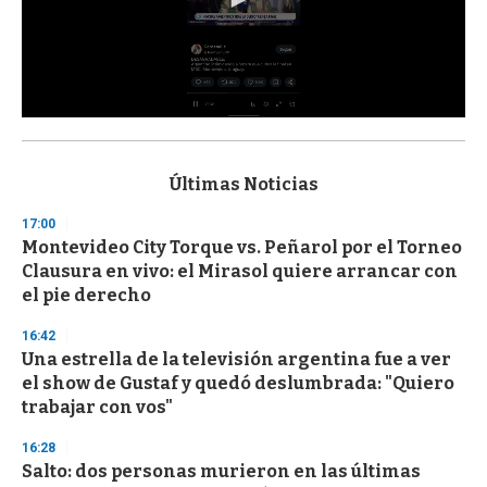
0
s
e
c
Últimas Noticias
o
n
17:00
d
Montevideo City Torque vs. Peñarol por el Torneo
s
o
Clausura en vivo: el Mirasol quiere arrancar con
f
el pie derecho
3
3
s
16:42
e
Una estrella de la televisión argentina fue a ver
c
el show de Gustaf y quedó deslumbrada: "Quiero
o
n
trabajar con vos"
d
s
16:28
Salto: dos personas murieron en las últimas