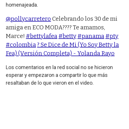
homenajeada.
@pollycarretero
Celebrando los 30 de mi
amiga en ECO MODA???? Te amamos,
Marce!
#bettylafea
#betty
#panama
#pty
#colombia
? Se Dice de Mi (Yo Soy Betty la
Fea) (Versión Completa) - Yolanda Rayo
Los comentarios en la red social no se hicieron
esperar y empezaron a compartir lo que más
resaltaban de lo que vieron en el video.