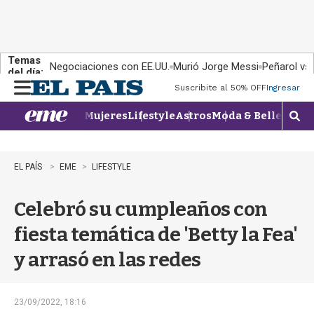
Temas
Negociaciones con EE.UU.
Murió Jorge Messi
Peñarol vs
del día:
Suscribite al 50% OFF
Ingresar
M
e
Mujeres
Lifestyle
Astros
Moda & Belleza
Con
n
M
u
o
s
t
EL PAÍS
EME
LIFESTYLE
r
a
Celebró su cumpleaños con
r
b
fiesta temática de 'Betty la Fea'
�
s
y arrasó en las redes
q
u
e
d
23/09/2022, 18:16