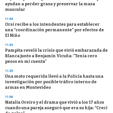
c
ayudan a perder grasa y preservar la masa
o
n
muscular
d
s
11:54
Orsi recibe a los intendentes para establecer
una “coordinación permanente” por efectos de
El Niño
11:43
Pampita reveló la crisis que vivió embarazada de
Blanca junto a Benjamín Vicuña: "Tenía cero
pesos en mi cuenta"
11:29
Una moto requerida llevó a la Policía hasta una
investigación por posible tráfico interno de
armas en Montevideo
11:06
Natalia Oreiro y el drama que vivió a los 17 años
cuando una pareja aseguró que era su hija: “Crecí