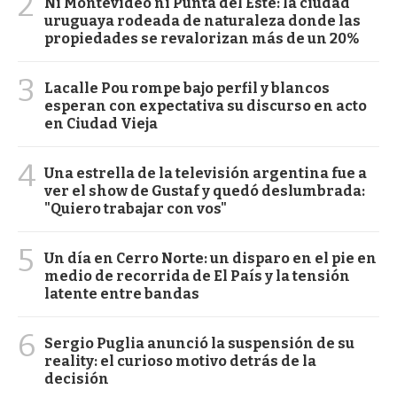
2
Ni Montevideo ni Punta del Este: la ciudad
uruguaya rodeada de naturaleza donde las
propiedades se revalorizan más de un 20%
3
Lacalle Pou rompe bajo perfil y blancos
esperan con expectativa su discurso en acto
en Ciudad Vieja
4
Una estrella de la televisión argentina fue a
ver el show de Gustaf y quedó deslumbrada:
"Quiero trabajar con vos"
5
Un día en Cerro Norte: un disparo en el pie en
medio de recorrida de El País y la tensión
latente entre bandas
6
Sergio Puglia anunció la suspensión de su
reality: el curioso motivo detrás de la
decisión