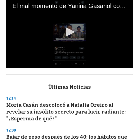
El mal momento de Yanina Gasañol con un hincha argentino en "Subrayado"
0
s
e
c
Últimas Noticias
o
n
12:14
d
Moria Casán descolocó a Natalia Oreiro al
s
o
revelar su insólito secreto para lucir radiante:
f
"¿Esperma de qué?"
3
3
s
12:00
e
Bajar de peso después de los 40: los hábitos que