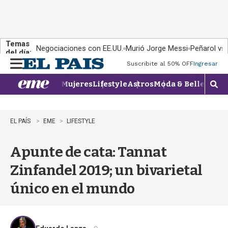
Temas
Negociaciones con EE.UU.
Murió Jorge Messi
Peñarol vs
del día:
Suscribite al 50% OFF
Ingresar
M
e
Mujeres
Lifestyle
Astros
Moda & Belleza
Con
n
M
u
o
s
t
EL PAÍS
EME
LIFESTYLE
r
a
Apunte de cata: Tannat
r
b
Zinfandel 2019; un bivarietal
�
s
único en el mundo
q
u
e
d