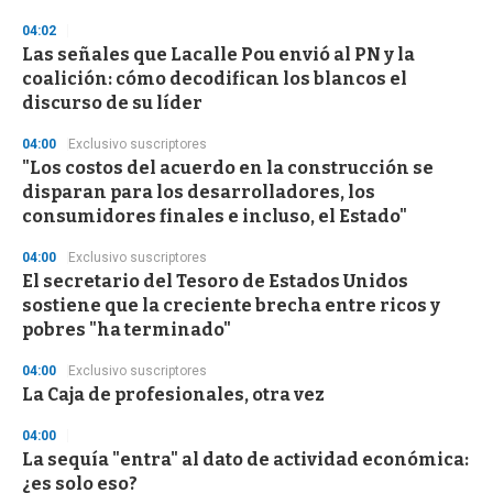
3
s
04:02
e
Las señales que Lacalle Pou envió al PN y la
c
coalición: cómo decodifican los blancos el
o
n
discurso de su líder
d
s
04:00
Exclusivo suscriptores
"Los costos del acuerdo en la construcción se
disparan para los desarrolladores, los
consumidores finales e incluso, el Estado"
04:00
Exclusivo suscriptores
El secretario del Tesoro de Estados Unidos
sostiene que la creciente brecha entre ricos y
pobres "ha terminado"
04:00
Exclusivo suscriptores
La Caja de profesionales, otra vez
04:00
La sequía "entra" al dato de actividad económica:
¿es solo eso?