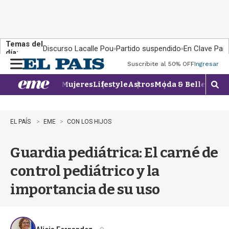
Temas del
Discurso Lacalle Pou
Partido suspendido
En Clave País
día:
Suscribite al 50% OFF
Ingresar
M
e
Mujeres
Lifestyle
Astros
Moda & Belleza
Con
n
M
u
o
s
t
EL PAÍS
EME
CON LOS HIJOS
r
a
Guardia pediátrica: El carné de
r
b
control pediátrico y la
�
s
importancia de su uso
q
u
e
d