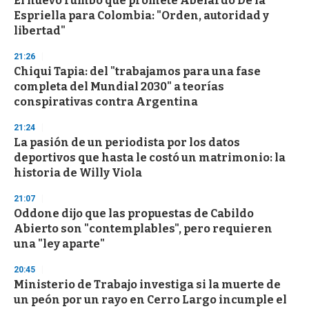
El nuevo rumbo que promete Abelardo De la
o
Espriella para Colombia: "Orden, autoridad y
f
libertad"
3
3
s
21:26
e
Chiqui Tapia: del "trabajamos para una fase
c
completa del Mundial 2030" a teorías
o
n
conspirativas contra Argentina
d
s
21:24
La pasión de un periodista por los datos
deportivos que hasta le costó un matrimonio: la
historia de Willy Viola
21:07
Oddone dijo que las propuestas de Cabildo
Abierto son "contemplables", pero requieren
una "ley aparte"
20:45
Ministerio de Trabajo investiga si la muerte de
un peón por un rayo en Cerro Largo incumple el