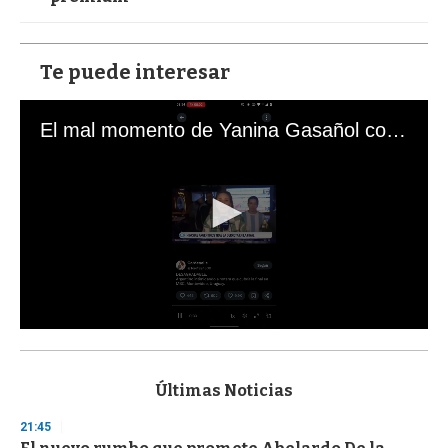
Te puede interesar
El mal momento de Yanina Gasañol con un hincha argentino en "Subrayado"
0
s
e
c
Últimas Noticias
o
n
21:45
d
s