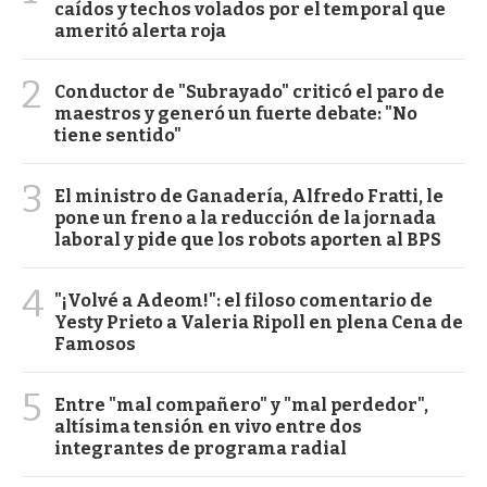
caídos y techos volados por el temporal que
ameritó alerta roja
2
Conductor de "Subrayado" criticó el paro de
maestros y generó un fuerte debate: "No
tiene sentido"
3
El ministro de Ganadería, Alfredo Fratti, le
pone un freno a la reducción de la jornada
laboral y pide que los robots aporten al BPS
4
"¡Volvé a Adeom!": el filoso comentario de
Yesty Prieto a Valeria Ripoll en plena Cena de
Famosos
5
Entre "mal compañero" y "mal perdedor",
altísima tensión en vivo entre dos
integrantes de programa radial