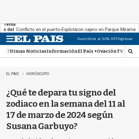
Tema
s del
Conflicto en el puerto
Explotaron cajero en Parque Miramar
día:
Suscribite al 50% OFF
Ingresar
M
e
Últimas Noticias
Información
El País +
Ovación
TV Show
n
M
u
o
s
t
EL PAÍS
HORÓSCOPO
r
a
¿Qué te depara tu signo del
r
b
zodiaco en la semana del 11 al
�
s
17 de marzo de 2024 según
q
u
Susana Garbuyo?
e
d