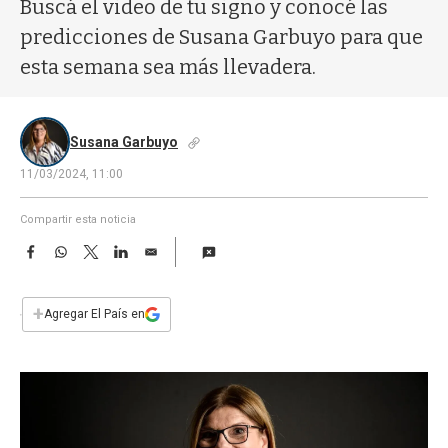
a
Buscá el video de tu signo y conocé las
predicciones de Susana Garbuyo para que
esta semana sea más llevadera.
Susana Garbuyo
11/03/2024, 11:00
Compartir esta noticia
F
W
T
L
E
a
h
w
i
m
c
a
i
n
a
e
t
t
k
i
+
Agregar El País en
b
s
t
e
l
o
A
e
d
o
p
r
I
k
p
n