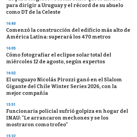
c
para dirigir a Uruguay y el récord de su abuelo
o
n
como DT de la Celeste
d
s
16:40
Comenzó la construcción del edificio más alto de
América Latina: superará los 470 metros
16:05
Cómo fotografiar el eclipse solar total del
miércoles 12 de agosto, según expertos
16:02
El uruguayo Nicolás Pirozzi ganó en el Slalom
Gigante del Chile Winter Series 2026, con la
mejor compañía
15:51
Funcionaria policial sufrió golpiza en hogar del
INAU: "Le arrancaron mechones y se los
mostraron como trofeo"
15:32