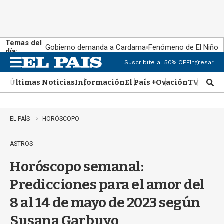
Temas del
Gobierno demanda a Cardama
Fenómeno de El Niño
día:
Suscribite al 50% OFF
Ingresar
M
e
Últimas Noticias
Información
El País +
Ovación
TV Show
n
M
u
o
s
t
EL PAÍS
HORÓSCOPO
r
a
ASTROS
r
b
Horóscopo semanal:
�
s
Predicciones para el amor del
q
u
8 al 14 de mayo de 2023 según
e
d
Susana Garbuyo