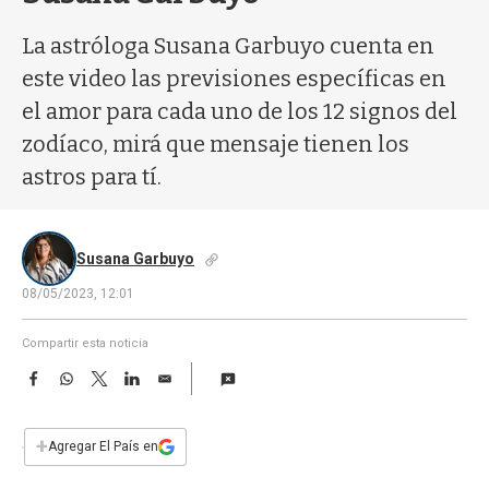
a
La astróloga Susana Garbuyo cuenta en
este video las previsiones específicas en
el amor para cada uno de los 12 signos del
zodíaco, mirá que mensaje tienen los
astros para tí.
Susana Garbuyo
08/05/2023, 12:01
Compartir esta noticia
F
W
T
L
E
a
h
w
i
m
c
a
i
n
a
e
t
t
k
i
+
Agregar El País en
b
s
t
e
l
o
A
e
d