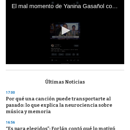
El mal momento de Yanina Gasañol con un hincha argentino en "Subrayado"
0
s
e
c
Últimas Noticias
o
n
17:00
d
Por qué una canción puede transportarte al
s
o
pasado: lo que explica la neurociencia sobre
f
música y memoria
3
3
s
16:56
e
“Es para elegidos”: Forlán contó qué lo motivó