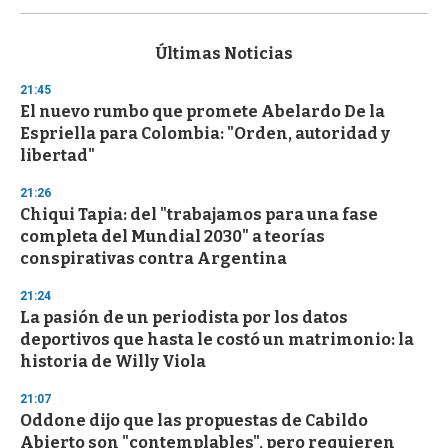
s
e
c
Últimas Noticias
o
n
21:45
d
El nuevo rumbo que promete Abelardo De la
s
o
Espriella para Colombia: "Orden, autoridad y
f
libertad"
3
3
s
21:26
e
Chiqui Tapia: del "trabajamos para una fase
c
completa del Mundial 2030" a teorías
o
n
conspirativas contra Argentina
d
s
21:24
La pasión de un periodista por los datos
deportivos que hasta le costó un matrimonio: la
historia de Willy Viola
21:07
Oddone dijo que las propuestas de Cabildo
Abierto son "contemplables", pero requieren