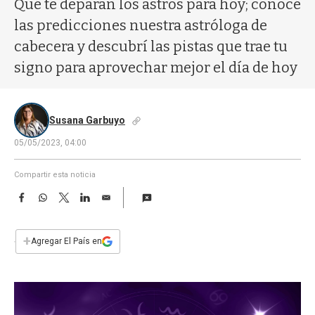
Qué te deparan los astros para hoy; conocé
a
las predicciones nuestra astróloga de
cabecera y descubrí las pistas que trae tu
signo para aprovechar mejor el día de hoy
Susana Garbuyo
05/05/2023, 04:00
Compartir esta noticia
F
W
T
L
E
a
h
w
i
m
c
a
i
n
a
e
t
t
k
i
+
Agregar El País en
b
s
t
e
l
o
A
e
d
o
p
r
I
k
p
n