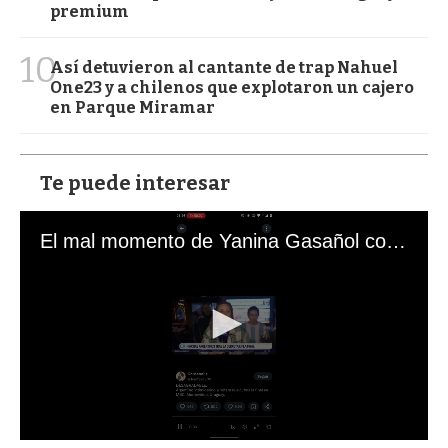
premium
10
Así detuvieron al cantante de trap Nahuel
One23 y a chilenos que explotaron un cajero
en Parque Miramar
Te puede interesar
El mal momento de Yanina Gasañol con un hincha argentino en "Subrayado"
0