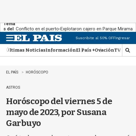
Tema
s del
Conflicto en el puerto
Explotaron cajero en Parque Miramar
día:
Suscribite al 50% OFF
Ingresar
M
e
Últimas Noticias
Información
El País +
Ovación
TV Show
n
M
u
o
s
t
EL PAÍS
HORÓSCOPO
r
a
ASTROS
r
b
Horóscopo del viernes 5 de
�
s
mayo de 2023, por Susana
q
u
Garbuyo
e
d