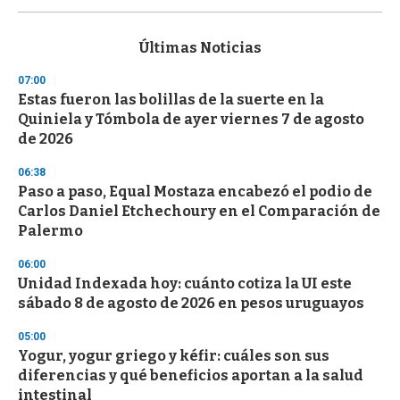
s
e
c
Últimas Noticias
o
n
07:00
d
Estas fueron las bolillas de la suerte en la
s
o
Quiniela y Tómbola de ayer viernes 7 de agosto
f
de 2026
3
3
s
06:38
e
Paso a paso, Equal Mostaza encabezó el podio de
c
Carlos Daniel Etchechoury en el Comparación de
o
n
Palermo
d
s
06:00
Unidad Indexada hoy: cuánto cotiza la UI este
sábado 8 de agosto de 2026 en pesos uruguayos
05:00
Yogur, yogur griego y kéfir: cuáles son sus
diferencias y qué beneficios aportan a la salud
intestinal