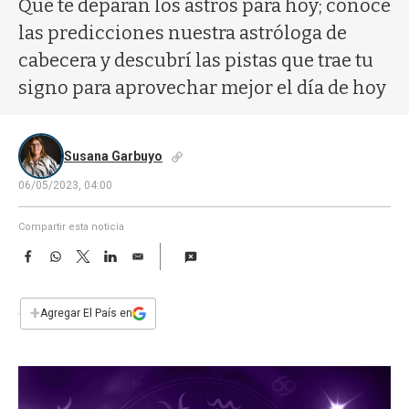
Qué te deparan los astros para hoy; conocé
a
las predicciones nuestra astróloga de
cabecera y descubrí las pistas que trae tu
signo para aprovechar mejor el día de hoy
Susana Garbuyo
06/05/2023, 04:00
Compartir esta noticia
F
W
T
L
E
a
h
w
i
m
c
a
i
n
a
e
t
t
k
i
+
Agregar El País en
b
s
t
e
l
o
A
e
d
o
p
r
I
k
p
n