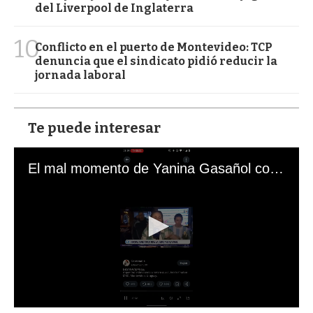
del Liverpool de Inglaterra
10
Conflicto en el puerto de Montevideo: TCP
denuncia que el sindicato pidió reducir la
jornada laboral
Te puede interesar
El mal momento de Yanina Gasañol con un hincha argentino en "Subrayado"
0