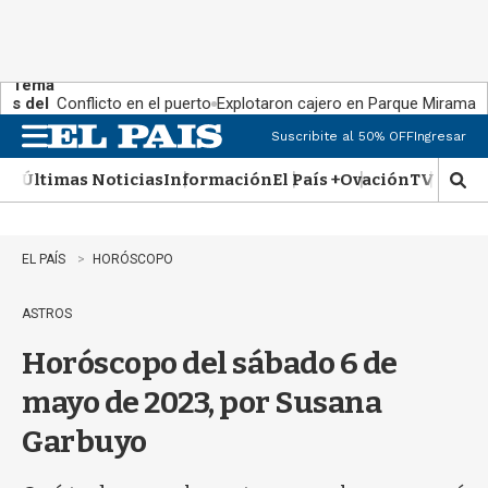
Tema
s del
Conflicto en el puerto
Explotaron cajero en Parque Miramar
día:
Suscribite al 50% OFF
Ingresar
M
e
Últimas Noticias
Información
El País +
Ovación
TV Show
n
M
u
o
s
t
EL PAÍS
HORÓSCOPO
r
a
ASTROS
r
b
Horóscopo del sábado 6 de
�
s
mayo de 2023, por Susana
q
u
Garbuyo
e
d