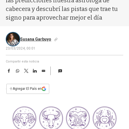
las predicciones nuestra astróloga de
a
cabecera y descubrí las pistas que trae tu
signo para aprovechar mejor el día
Susana Garbuyo
23/03/2024, 00:01
Compartir esta noticia
F
W
T
L
E
a
h
w
i
m
c
a
i
n
a
e
t
t
k
i
+
Agregar El País en
b
s
t
e
l
o
A
e
d
o
p
r
I
k
p
n