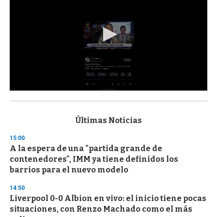
0
s
e
c
Últimas Noticias
o
n
15:00
d
A la espera de una "partida grande de
s
o
contenedores", IMM ya tiene definidos los
f
barrios para el nuevo modelo
3
3
s
14:50
e
Liverpool 0-0 Albion en vivo: el inicio tiene pocas
c
situaciones, con Renzo Machado como el más
o