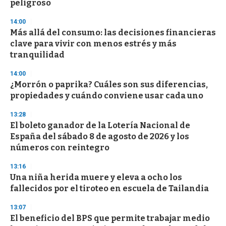
n
peligroso
d
s
14:00
Más allá del consumo: las decisiones financieras
clave para vivir con menos estrés y más
tranquilidad
14:00
¿Morrón o paprika? Cuáles son sus diferencias,
propiedades y cuándo conviene usar cada uno
13:28
El boleto ganador de la Lotería Nacional de
España del sábado 8 de agosto de 2026 y los
números con reintegro
13:16
Una niña herida muere y eleva a ocho los
fallecidos por el tiroteo en escuela de Tailandia
13:07
El beneficio del BPS que permite trabajar medio