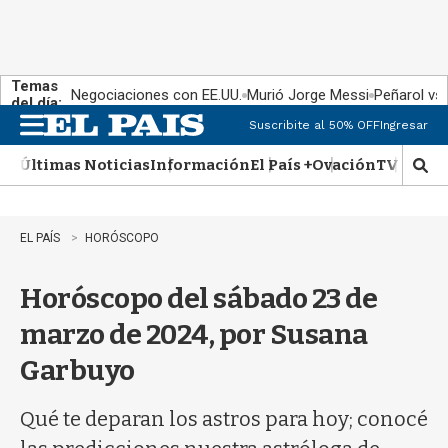
Temas
Negociaciones con EE.UU.
Murió Jorge Messi
Peñarol vs
del día:
Suscribite al 50% OFF
Ingresar
M
e
Últimas Noticias
Información
El País +
Ovación
TV Show
n
M
u
o
s
t
EL PAÍS
HORÓSCOPO
r
a
Horóscopo del sábado 23 de
r
b
marzo de 2024, por Susana
�
s
Garbuyo
q
u
e
Qué te deparan los astros para hoy; conocé
d