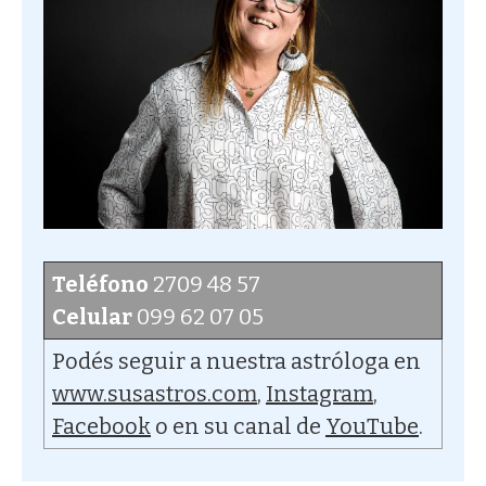
Teléfono
2709 48 57
Celular
099 62 07 05
Podés seguir a nuestra astróloga en
www.susastros.com
,
Instagram
,
Facebook
o en su canal de
YouTube
.