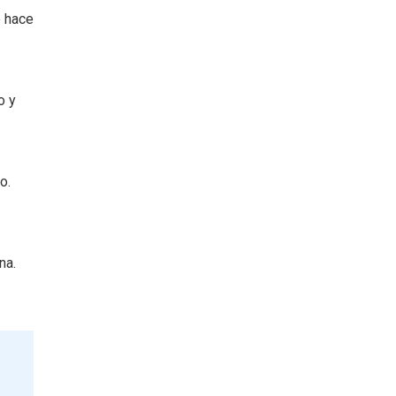
e hace
o y
o.
na.