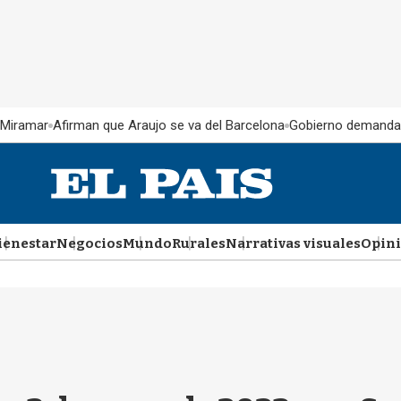
 Miramar
Afirman que Araujo se va del Barcelona
Gobierno demanda
ienestar
Negocios
Mundo
Rurales
Narrativas visuales
Opin