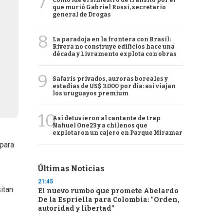
7
Cómo fue el siniestro de tránsito por el
que murió Gabriel Rossi, secretario
general de Drogas
8
La paradoja en la frontera con Brasil:
Rivera no construye edificios hace una
década y Livramento explota con obras
9
Safaris privados, auroras boreales y
estadías de US$ 3.000 por día: así viajan
los uruguayos premium
10
Así detuvieron al cantante de trap
Nahuel One23 y a chilenos que
explotaron un cajero en Parque Miramar
 para
Últimas Noticias
21:45
itan
El nuevo rumbo que promete Abelardo
De la Espriella para Colombia: "Orden,
autoridad y libertad"