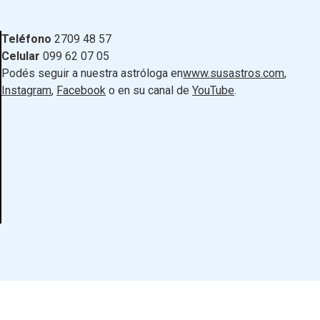
Teléfono
2709 48 57
Celular
099 62 07 05
Podés seguir a nuestra astróloga en
www.susastros.com
,
Instagram
,
Facebook
o en su canal de
YouTube
.