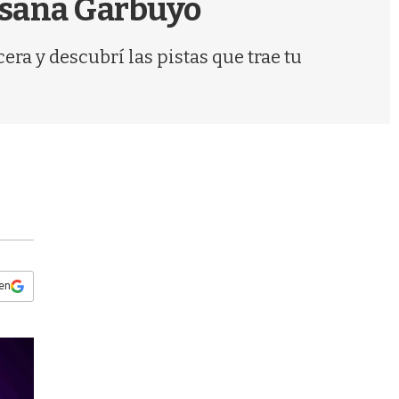
Susana Garbuyo
s
q
u
ra y descubrí las pistas que trae tu
e
d
a
 en