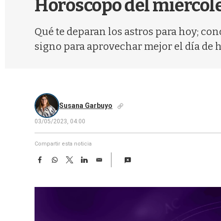
Horóscopo del miércol
Qué te deparan los astros para hoy; con
signo para aprovechar mejor el día de 
Susana Garbuyo
03/05/2023, 04:00
Compartir esta noticia
F
W
T
L
E
a
h
w
i
m
c
a
i
n
a
e
t
t
k
i
b
s
t
e
l
o
A
e
d
o
p
r
I