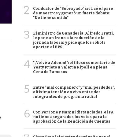
2
Conductor de "Subrayado" criticó el paro
de maestros y generó un fuerte debate:
"No tiene sentido"
3
El ministro de Ganadería, Alfredo Fratti,
le pone un freno a la reducción de la
jornada laboral y pide que los robots
aporten al BPS
4
"¡Volvé a Adeom!": el filoso comentario de
Yesty Prieto a Valeria Ripoll en plena
Cena de Famosos
5
Entre "mal compañero" y "mal perdedor",
altísima tensión en vivo entre dos
integrantes de programa radial
6
Con Perrone y Manini distanciados, el FA
o
no tiene asegurados los votos para la
aprobación de la Rendición de Cuentas