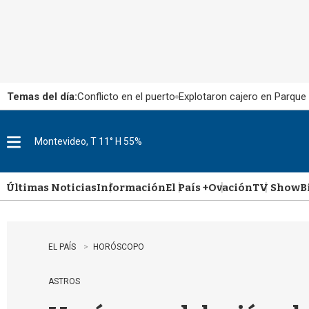
Temas del día:
Conflicto en el puerto
Explotaron cajero en Parque
Montevideo, T 11° H 55%
M
e
n
u
Últimas Noticias
Información
El País +
Ovación
TV Show
B
EL PAÍS
HORÓSCOPO
ASTROS