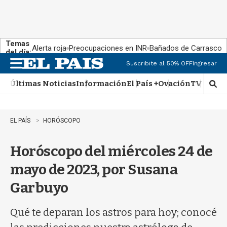
Temas
Alerta roja
Preocupaciones en INR
Bañados de Carrasco
del día:
Suscribite al 50% OFF
Ingresar
M
e
Últimas Noticias
Información
El País +
Ovación
TV Show
n
M
u
o
s
t
EL PAÍS
HORÓSCOPO
r
a
Horóscopo del miércoles 24 de
r
b
mayo de 2023, por Susana
�
s
Garbuyo
q
u
e
Qué te deparan los astros para hoy; conocé
d