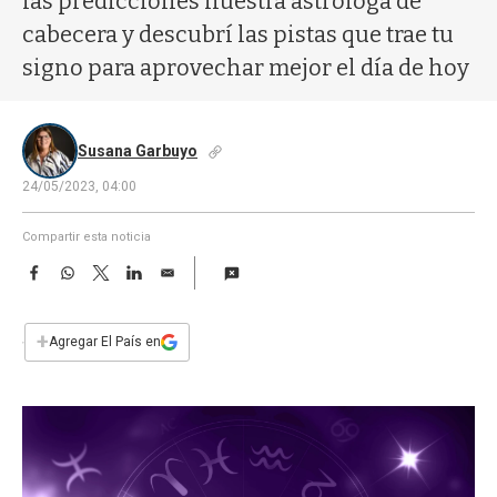
las predicciones nuestra astróloga de
a
cabecera y descubrí las pistas que trae tu
signo para aprovechar mejor el día de hoy
Susana Garbuyo
24/05/2023, 04:00
Compartir esta noticia
F
W
T
L
E
a
h
w
i
m
c
a
i
n
a
e
t
t
k
i
+
Agregar El País en
b
s
t
e
l
o
A
e
d
o
p
r
I
k
p
n