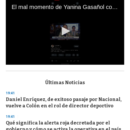
El mal momento de Yanina Gasañol con un hincha argentino en "Subrayado"
0
s
e
c
Últimas Noticias
o
n
19:41
d
Daniel Enríquez, de exitoso pasaje por Nacional,
s
o
vuelve a Colón en el rol de director deportivo
f
3
19:41
3
s
Qué significa la alerta roja decretada por el
e
gobierno y cómo se activa la operativa en el país