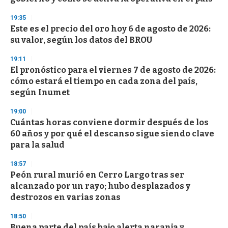
c
o
19:35
n
d
Este es el precio del oro hoy 6 de agosto de 2026:
s
su valor, según los datos del BROU
19:11
El pronóstico para el viernes 7 de agosto de 2026:
cómo estará el tiempo en cada zona del país,
según Inumet
19:00
Cuántas horas conviene dormir después de los
60 años y por qué el descanso sigue siendo clave
para la salud
18:57
Peón rural murió en Cerro Largo tras ser
alcanzado por un rayo; hubo desplazados y
destrozos en varias zonas
18:50
Buena parte del país bajo alerta naranja y