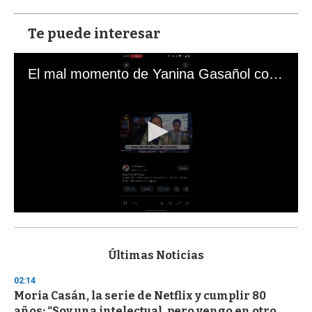
Te puede interesar
El mal momento de Yanina Gasañol con un hincha argentino en "Subrayado"
0
s
e
c
Últimas Noticias
o
n
02:14
d
Moria Casán, la serie de Netflix y cumplir 80
s
o
años: “Soy una intelectual, pero vengo en otro