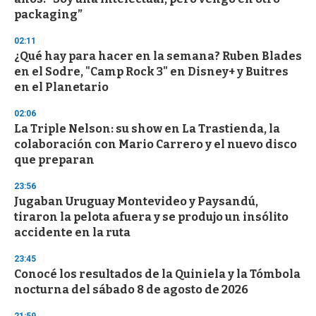
f
packaging”
3
3
s
02:11
e
¿Qué hay para hacer en la semana? Ruben Blades
c
en el Sodre, "Camp Rock 3" en Disney+ y Buitres
o
n
en el Planetario
d
s
02:06
La Triple Nelson: su show en La Trastienda, la
colaboración con Mario Carrero y el nuevo disco
que preparan
23:56
Jugaban Uruguay Montevideo y Paysandú,
tiraron la pelota afuera y se produjo un insólito
accidente en la ruta
23:45
Conocé los resultados de la Quiniela y la Tómbola
nocturna del sábado 8 de agosto de 2026