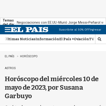
Temas
Negociaciones con EE.UU.
Murió Jorge Messi
Peñarol vs
del día:
Suscribite al 50% OFF
Ingresar
M
e
Últimas Noticias
Información
El País +
Ovación
TV Show
n
M
u
o
s
t
EL PAÍS
HORÓSCOPO
r
a
ASTROS
r
b
Horóscopo del miércoles 10 de
�
s
mayo de 2023, por Susana
q
u
Garbuyo
e
d