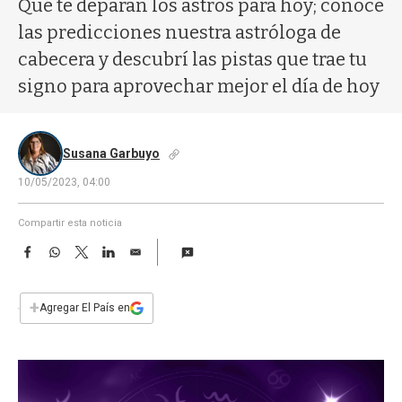
Qué te deparan los astros para hoy; conocé
a
las predicciones nuestra astróloga de
cabecera y descubrí las pistas que trae tu
signo para aprovechar mejor el día de hoy
Susana Garbuyo
10/05/2023, 04:00
Compartir esta noticia
F
W
T
L
E
a
h
w
i
m
c
a
i
n
a
e
t
t
k
i
+
Agregar El País en
b
s
t
e
l
o
A
e
d
o
p
r
I
k
p
n