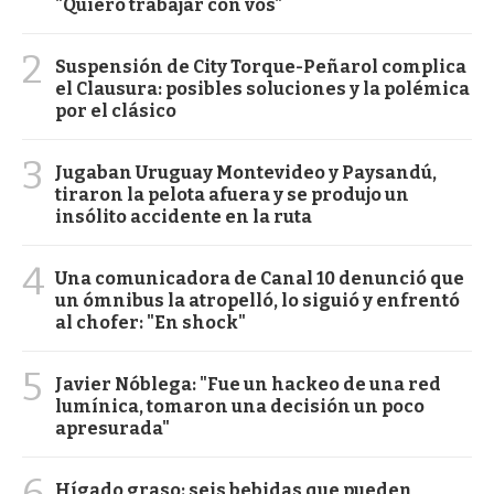
"Quiero trabajar con vos"
2
Suspensión de City Torque-Peñarol complica
el Clausura: posibles soluciones y la polémica
por el clásico
3
Jugaban Uruguay Montevideo y Paysandú,
tiraron la pelota afuera y se produjo un
insólito accidente en la ruta
4
Una comunicadora de Canal 10 denunció que
un ómnibus la atropelló, lo siguió y enfrentó
al chofer: "En shock"
5
Javier Nóblega: "Fue un hackeo de una red
lumínica, tomaron una decisión un poco
apresurada"
6
Hígado graso: seis bebidas que pueden