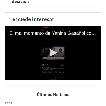
decisión
Te puede interesar
El mal momento de Yanina Gasañol con un hincha argentino en "Subrayado"
0
s
e
c
Últimas Noticias
o
n
20:08
d