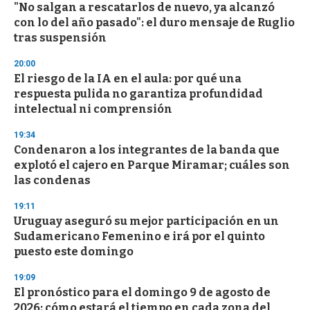
"No salgan a rescatarlos de nuevo, ya alcanzó
s
o
con lo del año pasado": el duro mensaje de Ruglio
f
tras suspensión
3
3
s
20:00
e
El riesgo de la IA en el aula: por qué una
c
respuesta pulida no garantiza profundidad
o
n
intelectual ni comprensión
d
s
19:34
Condenaron a los integrantes de la banda que
explotó el cajero en Parque Miramar; cuáles son
las condenas
19:11
Uruguay aseguró su mejor participación en un
Sudamericano Femenino e irá por el quinto
puesto este domingo
19:09
El pronóstico para el domingo 9 de agosto de
2026: cómo estará el tiempo en cada zona del