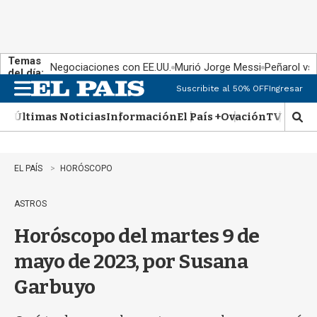
Temas
Negociaciones con EE.UU.
Murió Jorge Messi
Peñarol vs
del día:
Suscribite al 50% OFF
Ingresar
M
e
Últimas Noticias
Información
El País +
Ovación
TV Show
n
M
u
o
s
t
EL PAÍS
HORÓSCOPO
r
a
ASTROS
r
b
Horóscopo del martes 9 de
�
s
mayo de 2023, por Susana
q
u
Garbuyo
e
d