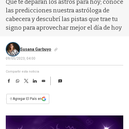
Qué te deparan los astros para hoy; conocé
a
las predicciones nuestra astróloga de
cabecera y descubrí las pistas que trae tu
signo para aprovechar mejor el día de hoy
Susana Garbuyo
09/05/2023, 04:00
Compartir esta noticia
F
W
T
L
E
a
h
w
i
m
c
a
i
n
a
e
t
t
k
i
+
Agregar El País en
b
s
t
e
l
o
A
e
d
o
p
r
I
k
p
n