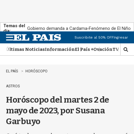
Temas del
Gobierno demanda a Cardama
Fenómeno de El Niño
día:
Suscribite al 50% OFF
Ingresar
M
e
Últimas Noticias
Información
El País +
Ovación
TV Show
n
M
u
o
s
t
EL PAÍS
HORÓSCOPO
r
a
ASTROS
r
b
Horóscopo del martes 2 de
�
s
mayo de 2023, por Susana
q
u
Garbuyo
e
d