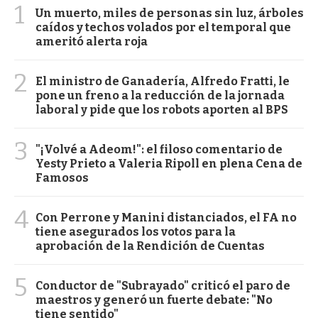
1
Un muerto, miles de personas sin luz, árboles
caídos y techos volados por el temporal que
ameritó alerta roja
2
El ministro de Ganadería, Alfredo Fratti, le
pone un freno a la reducción de la jornada
laboral y pide que los robots aporten al BPS
3
"¡Volvé a Adeom!": el filoso comentario de
Yesty Prieto a Valeria Ripoll en plena Cena de
Famosos
4
Con Perrone y Manini distanciados, el FA no
tiene asegurados los votos para la
aprobación de la Rendición de Cuentas
5
Conductor de "Subrayado" criticó el paro de
maestros y generó un fuerte debate: "No
tiene sentido"