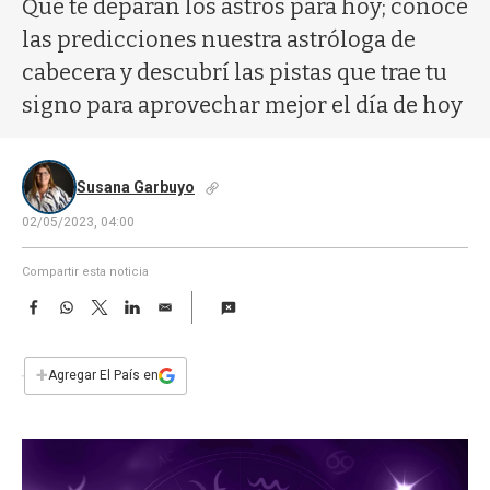
Qué te deparan los astros para hoy; conocé
a
las predicciones nuestra astróloga de
cabecera y descubrí las pistas que trae tu
signo para aprovechar mejor el día de hoy
Susana Garbuyo
02/05/2023, 04:00
Compartir esta noticia
F
W
T
L
E
a
h
w
i
m
c
a
i
n
a
e
t
t
k
i
+
Agregar El País en
b
s
t
e
l
o
A
e
d
o
p
r
I
k
p
n