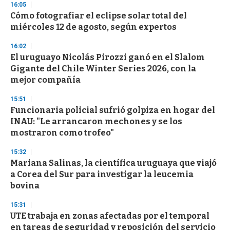
16:05
d
Cómo fotografiar el eclipse solar total del
s
o
miércoles 12 de agosto, según expertos
f
3
16:02
3
s
El uruguayo Nicolás Pirozzi ganó en el Slalom
e
Gigante del Chile Winter Series 2026, con la
c
mejor compañía
o
n
d
15:51
s
Funcionaria policial sufrió golpiza en hogar del
INAU: "Le arrancaron mechones y se los
mostraron como trofeo"
15:32
Mariana Salinas, la científica uruguaya que viajó
a Corea del Sur para investigar la leucemia
bovina
15:31
UTE trabaja en zonas afectadas por el temporal
en tareas de seguridad y reposición del servicio