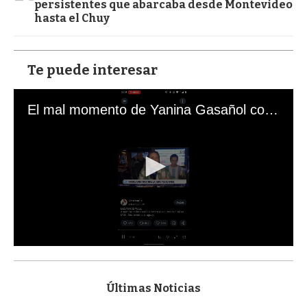
persistentes que abarcaba desde Montevideo
hasta el Chuy
Te puede interesar
El mal momento de Yanina Gasañol con un hincha argentino en "Subrayado"
0
s
e
c
Últimas Noticias
o
n