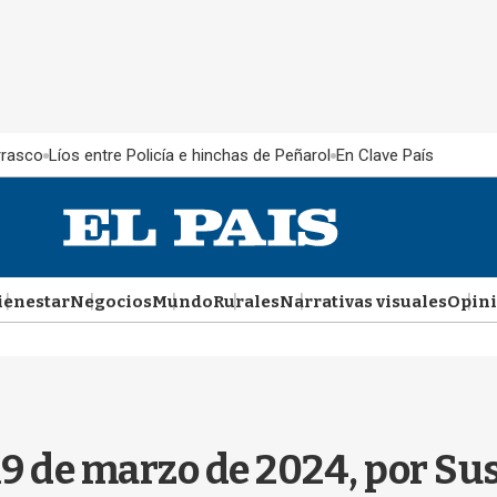
rrasco
Líos entre Policía e hinchas de Peñarol
En Clave País
ienestar
Negocios
Mundo
Rurales
Narrativas visuales
Opin
19 de marzo de 2024, por S