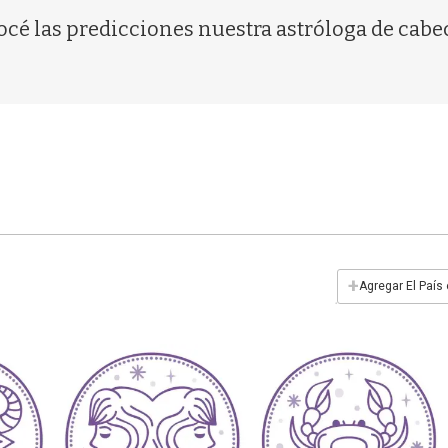
océ las predicciones nuestra astróloga de cabece
+
Agregar El País