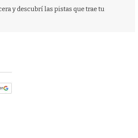
s
ra y descubrí las pistas que trae tu
q
u
e
d
a
 en