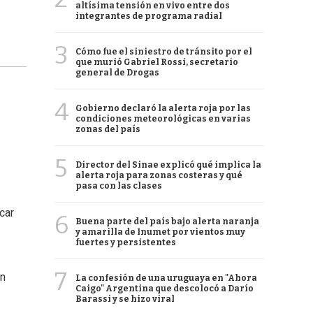
altísima tensión en vivo entre dos
integrantes de programa radial
3
Cómo fue el siniestro de tránsito por el
que murió Gabriel Rossi, secretario
general de Drogas
4
Gobierno declaró la alerta roja por las
condiciones meteorológicas en varias
zonas del país
5
Director del Sinae explicó qué implica la
alerta roja para zonas costeras y qué
pasa con las clases
car
6
Buena parte del país bajo alerta naranja
y amarilla de Inumet por vientos muy
fuertes y persistentes
7
en
La confesión de una uruguaya en "Ahora
Caigo" Argentina que descolocó a Darío
Barassi y se hizo viral