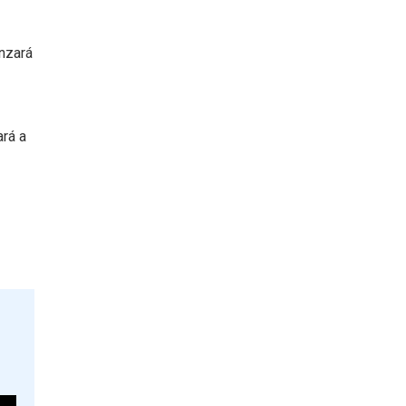
nzará
ará a