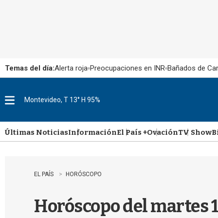
Temas del día:
Alerta roja
Preocupaciones en INR
Bañados de Ca
Montevideo, T 13° H 95%
M
e
n
u
Últimas Noticias
Información
El País +
Ovación
TV Show
B
EL PAÍS
HORÓSCOPO
Horóscopo del martes 