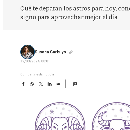
Qué te deparan los astros para hoy; con
signo para aprovechar mejor el día
Susana Garbuyo
19/03/2024, 00:01
Compartir esta noticia
F
W
T
L
E
a
h
w
i
m
c
a
i
n
a
e
t
t
k
i
b
s
t
e
l
o
A
e
d
o
p
r
I
k
p
n