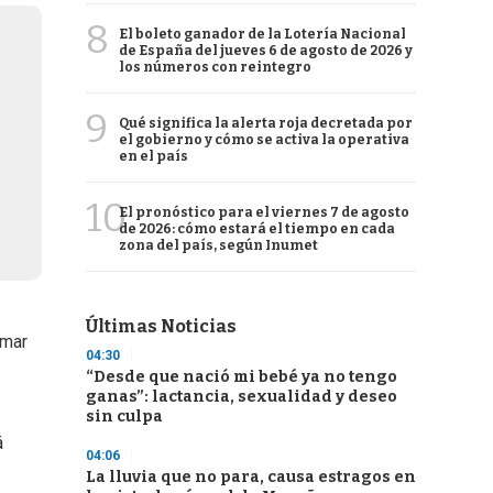
8
El boleto ganador de la Lotería Nacional
de España del jueves 6 de agosto de 2026 y
los números con reintegro
9
Qué significa la alerta roja decretada por
el gobierno y cómo se activa la operativa
en el país
10
El pronóstico para el viernes 7 de agosto
de 2026: cómo estará el tiempo en cada
zona del país, según Inumet
Últimas Noticias
omar
04:30
“Desde que nació mi bebé ya no tengo
ganas”: lactancia, sexualidad y deseo
sin culpa
á
04:06
La lluvia que no para, causa estragos en