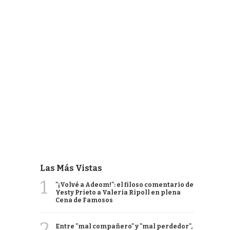
Las Más Vistas
1
"¡Volvé a Adeom!": el filoso comentario de
Yesty Prieto a Valeria Ripoll en plena
Cena de Famosos
2
Entre "mal compañero" y "mal perdedor",