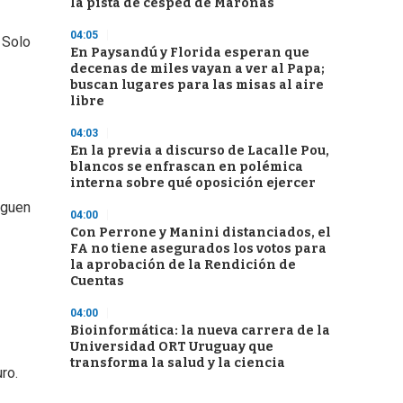
la pista de césped de Maroñas
04:05
 Solo
En Paysandú y Florida esperan que
decenas de miles vayan a ver al Papa;
buscan lugares para las misas al aire
libre
04:03
En la previa a discurso de Lacalle Pou,
blancos se enfrascan en polémica
interna sobre qué oposición ejercer
rguen
04:00
Con Perrone y Manini distanciados, el
FA no tiene asegurados los votos para
la aprobación de la Rendición de
Cuentas
04:00
Bioinformática: la nueva carrera de la
Universidad ORT Uruguay que
transforma la salud y la ciencia
ro.