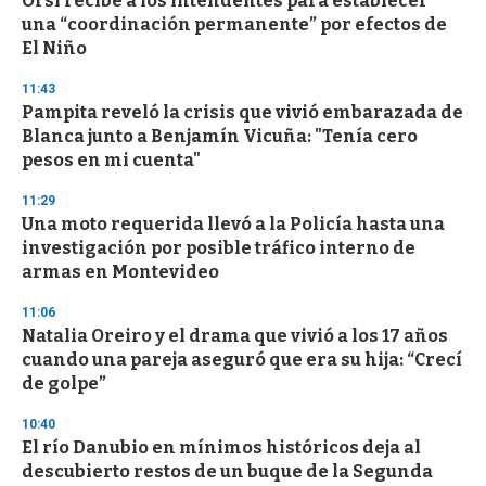
Orsi recibe a los intendentes para establecer
una “coordinación permanente” por efectos de
El Niño
11:43
Pampita reveló la crisis que vivió embarazada de
Blanca junto a Benjamín Vicuña: "Tenía cero
pesos en mi cuenta"
11:29
Una moto requerida llevó a la Policía hasta una
investigación por posible tráfico interno de
armas en Montevideo
11:06
Natalia Oreiro y el drama que vivió a los 17 años
cuando una pareja aseguró que era su hija: “Crecí
de golpe”
10:40
El río Danubio en mínimos históricos deja al
descubierto restos de un buque de la Segunda