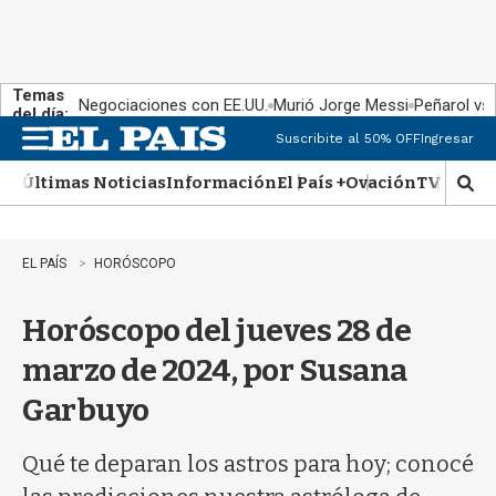
Temas
Negociaciones con EE.UU.
Murió Jorge Messi
Peñarol vs
del día:
Suscribite al 50% OFF
Ingresar
M
e
Últimas Noticias
Información
El País +
Ovación
TV Show
n
M
u
o
s
t
EL PAÍS
HORÓSCOPO
r
a
Horóscopo del jueves 28 de
r
b
marzo de 2024, por Susana
�
s
Garbuyo
q
u
e
Qué te deparan los astros para hoy; conocé
d