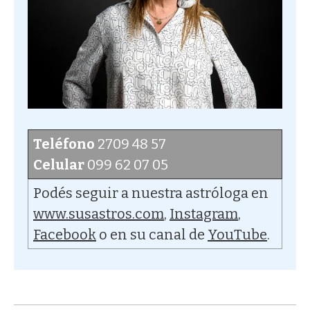
Teléfono
2709 48 57
Celular
099 62 07 05
Podés seguir a nuestra astróloga en
www.susastros.com
,
Instagram
,
Facebook
o en su canal de
YouTube
.