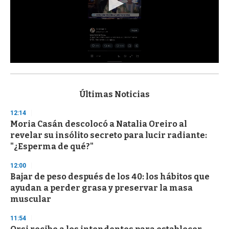
0
s
e
c
Últimas Noticias
o
n
12:14
d
Moria Casán descolocó a Natalia Oreiro al
s
o
revelar su insólito secreto para lucir radiante:
f
"¿Esperma de qué?"
3
3
s
12:00
e
Bajar de peso después de los 40: los hábitos que
c
ayudan a perder grasa y preservar la masa
o
n
muscular
d
s
11:54