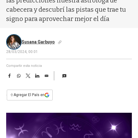
las predicciones nuestra astróloga de
a
cabecera y descubrí las pistas que trae tu
signo para aprovechar mejor el día
Susana Garbuyo
28/03/2024, 00:01
Compartir esta noticia
F
W
T
L
E
a
h
w
i
m
c
a
i
n
a
e
t
t
k
i
+
Agregar El País en
b
s
t
e
l
o
A
e
d
o
p
r
I
k
p
n