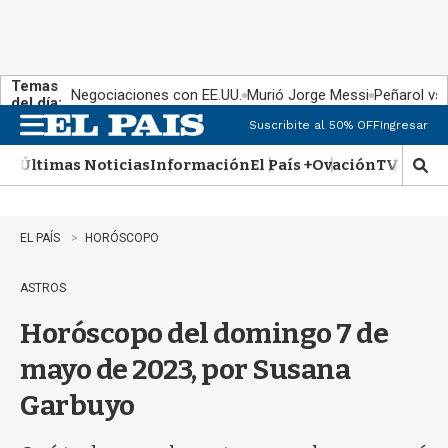
Temas
Negociaciones con EE.UU.
Murió Jorge Messi
Peñarol vs
del día:
Suscribite al 50% OFF
Ingresar
M
e
Últimas Noticias
Información
El País +
Ovación
TV Show
n
M
u
o
s
t
EL PAÍS
HORÓSCOPO
r
a
ASTROS
r
b
Horóscopo del domingo 7 de
�
s
mayo de 2023, por Susana
q
u
Garbuyo
e
d