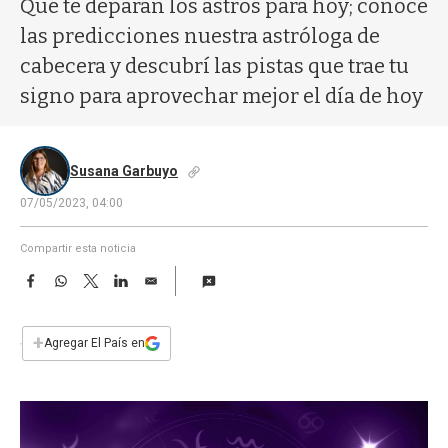
Qué te deparan los astros para hoy; conocé
a
las predicciones nuestra astróloga de
cabecera y descubrí las pistas que trae tu
signo para aprovechar mejor el día de hoy
Susana Garbuyo
07/05/2023, 04:00
Compartir esta noticia
F
W
T
L
E
a
h
w
i
m
c
a
i
n
a
e
t
t
k
i
+
Agregar El País en
b
s
t
e
l
o
A
e
d
o
p
r
I
k
p
n