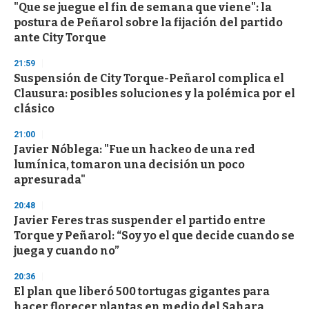
"Que se juegue el fin de semana que viene": la
s
o
postura de Peñarol sobre la fijación del partido
f
ante City Torque
3
3
s
21:59
e
Suspensión de City Torque-Peñarol complica el
c
Clausura: posibles soluciones y la polémica por el
o
n
clásico
d
s
21:00
Javier Nóblega: "Fue un hackeo de una red
lumínica, tomaron una decisión un poco
apresurada"
20:48
Javier Feres tras suspender el partido entre
Torque y Peñarol: “Soy yo el que decide cuando se
juega y cuando no”
20:36
El plan que liberó 500 tortugas gigantes para
hacer florecer plantas en medio del Sahara