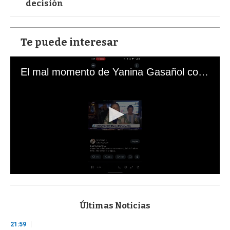
decisión
Te puede interesar
El mal momento de Yanina Gasañol con un hincha argentino en "Subrayado"
0
s
e
c
Últimas Noticias
o
n
21:59
d