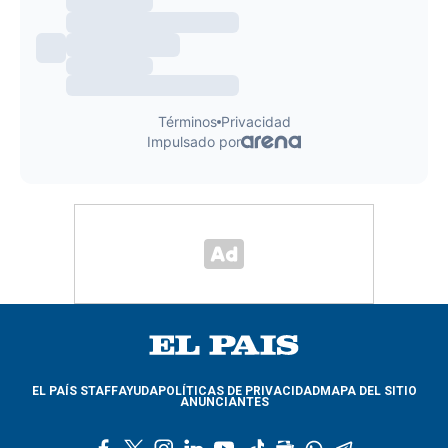
EL PAÍS STAFF
AYUDA
POLÍTICAS DE PRIVACIDAD
MAPA DEL SITIO
ANUNCIANTES
f
t
i
l
y
t
g
w
t