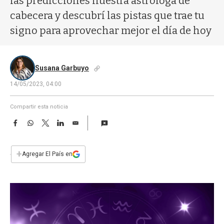
las predicciones nuestra astróloga de
a
cabecera y descubrí las pistas que trae tu
signo para aprovechar mejor el día de hoy
Susana Garbuyo
14/05/2023, 04:00
Compartir esta noticia
F
W
T
L
E
a
h
w
i
m
c
a
i
n
a
e
t
t
k
i
+
Agregar El País en
b
s
t
e
l
o
A
e
d
o
p
r
I
k
p
n