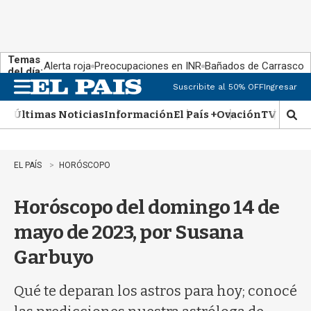
Temas
Alerta roja
Preocupaciones en INR
Bañados de Carrasco
del día:
Suscribite al 50% OFF
Ingresar
M
e
Últimas Noticias
Información
El País +
Ovación
TV Show
n
M
u
o
s
t
EL PAÍS
HORÓSCOPO
r
a
Horóscopo del domingo 14 de
r
b
mayo de 2023, por Susana
�
s
Garbuyo
q
u
e
Qué te deparan los astros para hoy; conocé
d