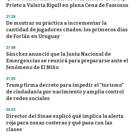
o
Prieto a Valeria Ripoll en plena Cena de Famosos
f
3
21:26
3
s
De mostrar su práctica a incrementar la
e
cantidad de jugadores citados: los primeros días
c
de Forlán en Uruguay
o
n
d
21:08
s
Sánchez anunció que la Junta Nacional de
Emergencias se reunirá para prepararse ante el
fenómeno de El Niño
21:00
Trump firma decreto para impedir el "turismo"
de ciudadanía por nacimiento y amplía control
de redes sociales
20:52
Director del Sinae explicó qué implica la alerta
roja para zonas costeras y qué pasa con las
clases