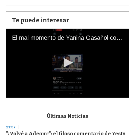
Te puede interesar
El mal momento de Yanina Gasañol con un hincha argentino en "Subrayado"
0
s
e
c
Últimas Noticias
o
n
21:57
d
"¡Volvé a Adeom!": el filoso comentario de Yesty
s