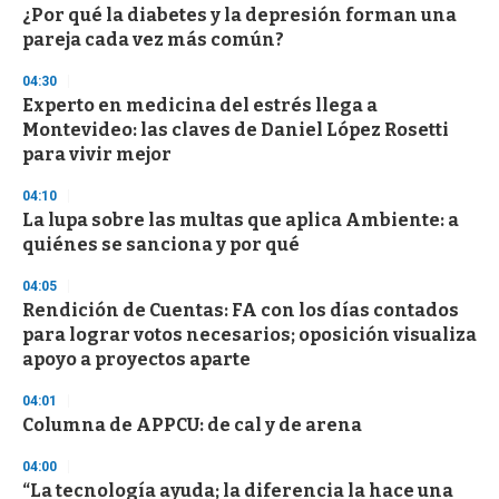
s
¿Por qué la diabetes y la depresión forman una
pareja cada vez más común?
04:30
Experto en medicina del estrés llega a
Montevideo: las claves de Daniel López Rosetti
para vivir mejor
04:10
La lupa sobre las multas que aplica Ambiente: a
quiénes se sanciona y por qué
04:05
Rendición de Cuentas: FA con los días contados
para lograr votos necesarios; oposición visualiza
apoyo a proyectos aparte
04:01
Columna de APPCU: de cal y de arena
04:00
“La tecnología ayuda; la diferencia la hace una