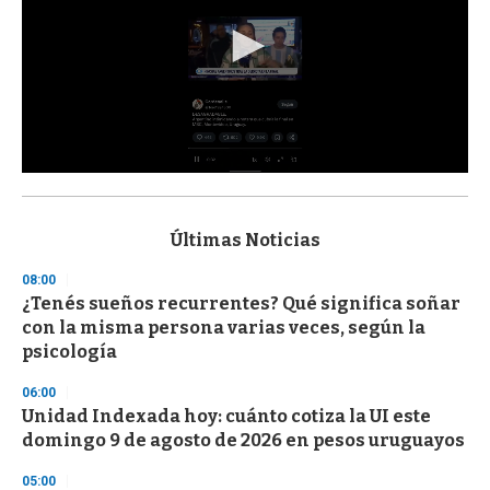
0
s
e
c
Últimas Noticias
o
n
08:00
d
¿Tenés sueños recurrentes? Qué significa soñar
s
o
con la misma persona varias veces, según la
f
psicología
3
3
s
06:00
e
Unidad Indexada hoy: cuánto cotiza la UI este
c
domingo 9 de agosto de 2026 en pesos uruguayos
o
n
d
05:00