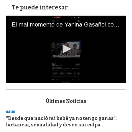
Te puede interesar
El mal momento de Yanina Gasañol con un hincha argentino en "Subrayado"
0
s
e
c
Últimas Noticias
o
n
04:30
d
“Desde que nació mi bebé ya no tengo ganas”:
s
o
lactancia, sexualidad y deseo sin culpa
f