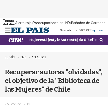
Temas
Alerta roja
Preocupaciones en INR
Bañados de Carrasco
del día:
Suscribite al 50% OFF
Ingresar
M
e
Mujeres
Lifestyle
Astros
Moda & Belleza
Con
n
M
u
o
s
t
EL PAÍS
EME
APLAUSOS
r
a
Recuperar autoras "olvidadas",
r
b
el objetivo de la "Biblioteca de
�
s
las Mujeres" de Chile
q
u
e
d
07/12/2022, 10:44