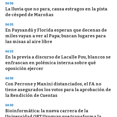
3
04:06
3
s
La lluvia que no para, causa estragos en la pista
e
de césped de Maroñas
c
o
04:05
n
d
En Paysandú y Florida esperan que decenas de
s
miles vayan a ver al Papa; buscan lugares para
las misas al aire libre
04:03
En la previa a discurso de Lacalle Pou, blancos se
enfrascan en polémica interna sobre qué
oposición ejercer
04:00
Con Perrone y Manini distanciados, el FA no
tiene asegurados los votos para la aprobación de
la Rendición de Cuentas
04:00
Bioinformática: la nueva carrera de la
Universidad ORT Uruguay que transforma la