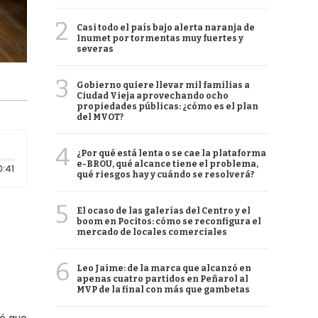
2
Casi todo el país bajo alerta naranja de
Inumet por tormentas muy fuertes y
severas
3
Gobierno quiere llevar mil familias a
Ciudad Vieja aprovechando ocho
propiedades públicas: ¿cómo es el plan
del MVOT?
4
¿Por qué está lenta o se cae la plataforma
e-BROU, qué alcance tiene el problema,
Duración: 41 segundos
0:41
qué riesgos hay y cuándo se resolverá?
5
El ocaso de las galerías del Centro y el
boom en Pocitos: cómo se reconfigura el
mercado de locales comerciales
6
Leo Jaime: de la marca que alcanzó en
apenas cuatro partidos en Peñarol al
MVP de la final con más que gambetas