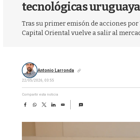
tecnológicas uruguaya
Tras su primer emisón de acciones por U
Capital Oriental vuelve a salir al merca
Antonio Larronda
22/05/2026, 03:55
Compartir esta noticia
F
W
T
L
E
a
h
w
i
m
c
a
i
n
a
e
t
t
k
i
b
s
t
e
l
o
A
e
d