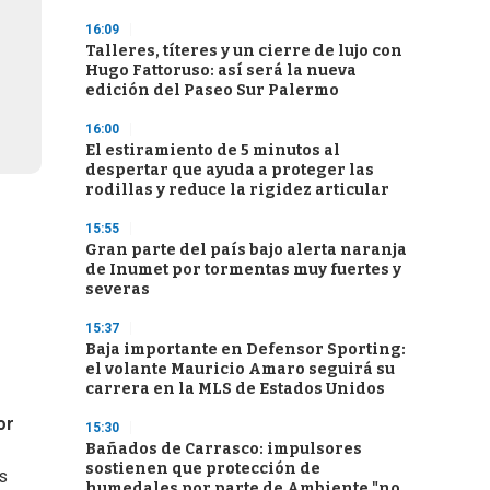
16:09
Talleres, títeres y un cierre de lujo con
Hugo Fattoruso: así será la nueva
edición del Paseo Sur Palermo
16:00
El estiramiento de 5 minutos al
despertar que ayuda a proteger las
rodillas y reduce la rigidez articular
15:55
Gran parte del país bajo alerta naranja
de Inumet por tormentas muy fuertes y
severas
15:37
Baja importante en Defensor Sporting:
el volante Mauricio Amaro seguirá su
carrera en la MLS de Estados Unidos
or
15:30
Bañados de Carrasco: impulsores
sostienen que protección de
s
humedales por parte de Ambiente "no