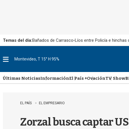
Temas del día:
Bañados de Carrasco
Líos entre Policía e hinchas
Montevideo, T 15° H 95%
M
e
n
u
Últimas Noticias
Información
El País +
Ovación
TV Show
B
EL PAÍS
EL EMPRESARIO
Zorzal busca captar US