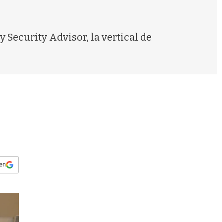
s
q
u
e
 Security Advisor, la vertical de
d
a
 en