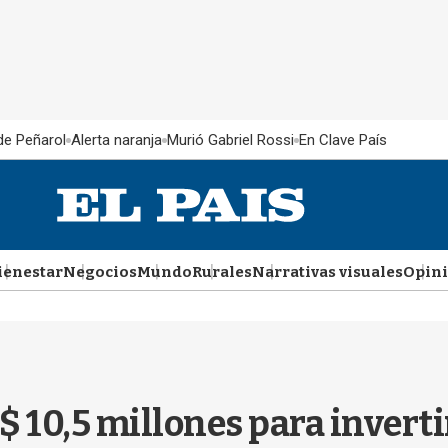
 de Peñarol
Alerta naranja
Murió Gabriel Rossi
En Clave País
ienestar
Negocios
Mundo
Rurales
Narrativas visuales
Opin
$ 10,5 millones para invert