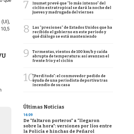
ió que
7
Inumet prevé que "lo más intenso" del
ciclón extratropical se dará la noche del
jueves y madrugada del viernes
(UI),
8
Las "presiones" de Estados Unidos que ha
 10,5
recibido el gobierno en este período y
qué diálogo se está manteniendo
9
Tormentas, vientos de 100 km/h y caída
CVU
abrupta de temperatura: así avanzan el
frente frío y el ciclón
10
"Perdí todo": el conmovedor pedido de
ayuda de una periodista deportiva tras
incendio de su casa
n
Últimas Noticias
16:09
De "faltaron porteros" a "llegaron
sobre la hora": versiones por líos entre
la Policía e hinchas de Peñarol