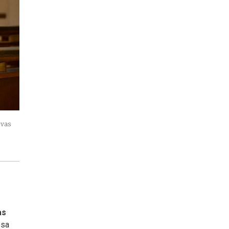
evas
as
esa