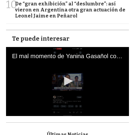
10
De “gran exhibición” al “deslumbre”: así
vieron en Argentina otra gran actuación de
Leonel Jaime en Peñarol
Te puede interesar
El mal momento de Yanina Gasañol con un hincha argentino en "Subrayado"
0
s
e
c
Últimas Noticias