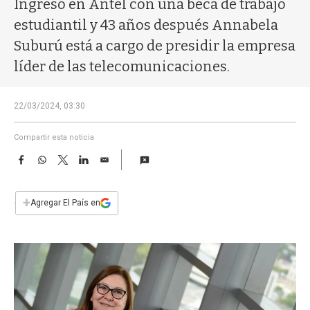
Ingresó en Antel con una beca de trabajo
a
estudiantil y 43 años después Annabela
Suburú está a cargo de presidir la empresa
líder de las telecomunicaciones.
22/03/2024, 03:30
Compartir esta noticia
F
W
T
L
E
a
h
w
i
m
c
a
i
n
a
e
t
t
k
i
+
Agregar El País en
b
s
t
e
l
o
A
e
d
o
p
r
I
k
p
n