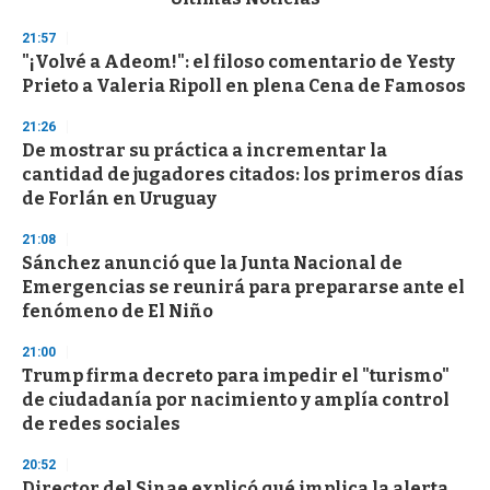
o
n
21:57
d
"¡Volvé a Adeom!": el filoso comentario de Yesty
s
o
Prieto a Valeria Ripoll en plena Cena de Famosos
f
3
21:26
3
s
De mostrar su práctica a incrementar la
e
cantidad de jugadores citados: los primeros días
c
de Forlán en Uruguay
o
n
d
21:08
s
Sánchez anunció que la Junta Nacional de
Emergencias se reunirá para prepararse ante el
fenómeno de El Niño
21:00
Trump firma decreto para impedir el "turismo"
de ciudadanía por nacimiento y amplía control
de redes sociales
20:52
Director del Sinae explicó qué implica la alerta