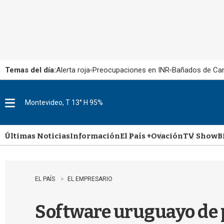
Temas del día:
Alerta roja
Preocupaciones en INR
Bañados de Ca
Montevideo, T 13° H 95%
M
e
n
u
Últimas Noticias
Información
El País +
Ovación
TV Show
B
EL PAÍS
EL EMPRESARIO
Software uruguayo de 