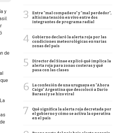
3
ía y
Entre "mal compañero" y "mal perdedor",
altísima tensión en vivo entre dos
sil.
integrantes de programa radial
r
ó
4
Gobierno declaró la alerta roja por las
condiciones meteorológicas en varias
zonas del país
an de
5
Director del Sinae explicó qué implica la
alerta roja para zonas costeras y qué
pasa con las clases
al
 que
6
La confesión de una uruguaya en "Ahora
Caigo" Argentina que descolocó a Darío
Barassi y se hizo viral
 La
7
Qué significa la alerta roja decretada por
el gobierno y cómo se activa la operativa
mas
en el país
 de