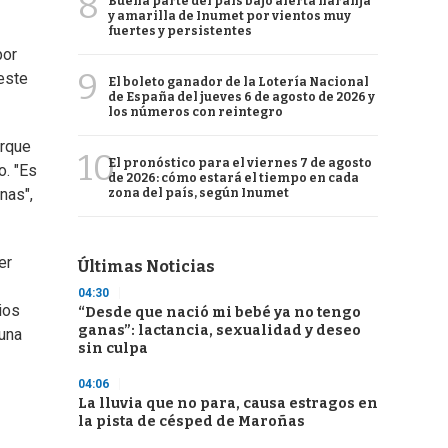
8
Buena parte del país bajo alerta naranja
y amarilla de Inumet por vientos muy
fuertes y persistentes
por
9
este
El boleto ganador de la Lotería Nacional
de España del jueves 6 de agosto de 2026 y
los números con reintegro
orque
10
El pronóstico para el viernes 7 de agosto
o. "Es
de 2026: cómo estará el tiempo en cada
nas",
zona del país, según Inumet
er
Últimas Noticias
04:30
ios
“Desde que nació mi bebé ya no tengo
ganas”: lactancia, sexualidad y deseo
 una
sin culpa
04:06
La lluvia que no para, causa estragos en
la pista de césped de Maroñas