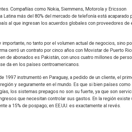
ntes. Compañías como Nokia, Siemmens, Motorola y Ericsson
ica Latina más del 80% del mercado de telefonía está acaparado 
 país al que ingresan los acuerdos globales con proveedores de 
uy importante, no tanto por el volumen actual de negocios, sino p
irma cerró un contrato por cinco años con Movistar de Puerto Ric
umen de abonados es Pakistán, con unos cuatro millones de perso
 se da en los países centroamericanos.
e 1997 instrumentó en Paraguay, a pedido de un cliente, el prim
la región y seguramente en el mundo. Es que si bien países como
gías, los sistemas prepagos no son su fuerte, ya que son servic
gresos que necesitan controlar sus gastos. En la región existe
ente a 15% de pospago; en EE.UU. es exactamente al revés.