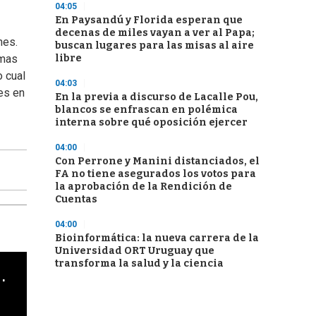
04:05
En Paysandú y Florida esperan que
decenas de miles vayan a ver al Papa;
nes.
buscan lugares para las misas al aire
libre
emas
o cual
04:03
es en
En la previa a discurso de Lacalle Pou,
blancos se enfrascan en polémica
interna sobre qué oposición ejercer
04:00
Con Perrone y Manini distanciados, el
FA no tiene asegurados los votos para
la aprobación de la Rendición de
Cuentas
04:00
Bioinformática: la nueva carrera de la
Universidad ORT Uruguay que
transforma la salud y la ciencia
cha argentino en "Subrayado"