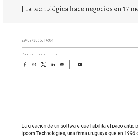
| La tecnológica hace negocios en 17 me
29/09/2005, 16:04
Compartir esta noticia
F
W
T
L
E
a
h
w
i
m
c
a
i
n
a
e
t
t
k
i
b
s
t
e
l
o
A
e
d
o
p
r
I
k
p
n
La creación de un software que habilita el pago antici
Ipcom Technologies, una firma uruguaya que en 1996 cr