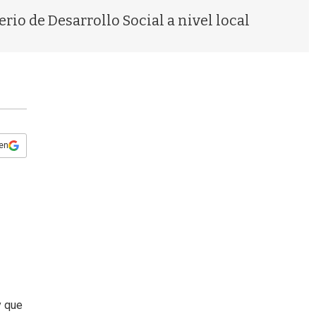
s
rio de Desarrollo Social a nivel local
q
u
e
d
a
 en
y que