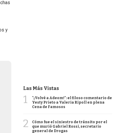
uchas
os y
Las Más Vistas
1
"¡Volvé a Adeom!": el filoso comentario de
Yesty Prieto a Valeria Ripoll en plena
Cena de Famosos
2
Cómo fue el siniestro de tránsito por el
que murió Gabriel Rossi, secretario
general de Drogas