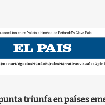
rrasco
Líos entre Policía e hinchas de Peñarol
En Clave País
ienestar
Negocios
Mundo
Rurales
Narrativas visuales
Opin
punta triunfa en países em