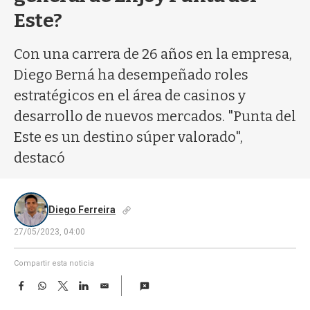
a
Este?
Con una carrera de 26 años en la empresa,
Diego Berná ha desempeñado roles
estratégicos en el área de casinos y
desarrollo de nuevos mercados. "Punta del
Este es un destino súper valorado",
destacó
Diego Ferreira
27/05/2023, 04:00
Compartir esta noticia
F
W
T
L
E
a
h
w
i
m
c
a
i
n
a