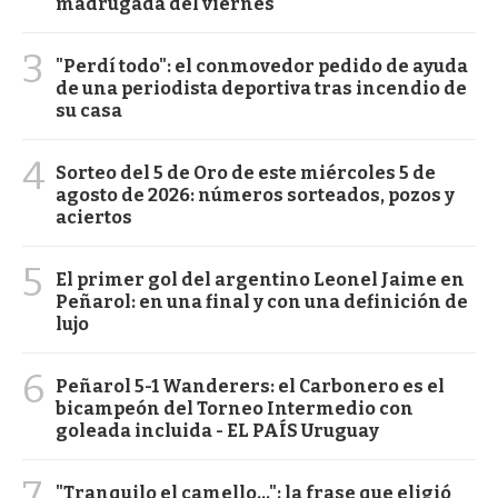
madrugada del viernes
3
"Perdí todo": el conmovedor pedido de ayuda
de una periodista deportiva tras incendio de
su casa
4
Sorteo del 5 de Oro de este miércoles 5 de
agosto de 2026: números sorteados, pozos y
aciertos
5
El primer gol del argentino Leonel Jaime en
Peñarol: en una final y con una definición de
lujo
6
Peñarol 5-1 Wanderers: el Carbonero es el
bicampeón del Torneo Intermedio con
goleada incluida - EL PAÍS Uruguay
7
"Tranquilo el camello...": la frase que eligió