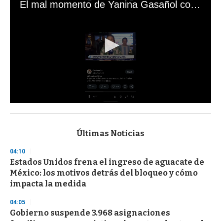
El mal momento de Yanina Gasañol con un hincha argentino en "Subrayado"
0
s
e
c
Últimas Noticias
o
n
04:10
d
Estados Unidos frena el ingreso de aguacate de
s
o
México: los motivos detrás del bloqueo y cómo
f
impacta la medida
3
3
s
04:05
e
Gobierno suspende 3.968 asignaciones
c