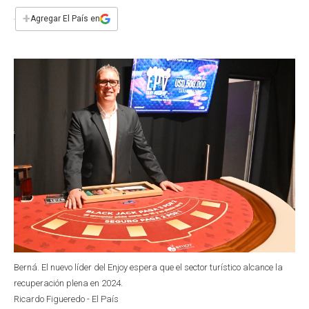
e
t
t
k
i
+
Agregar El País en
b
s
t
e
l
o
A
e
d
o
p
r
I
k
p
n
Berná. El nuevo líder del Enjoy espera que el sector turístico alcance la
recuperación plena en 2024.
Ricardo Figueredo - El País