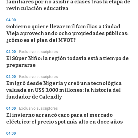
familiares por no asistir a clases tras la etapa de
o
n
revinculación educativa
d
s
04:00
Gobierno quiere llevar mil familias a Ciudad
Vieja aprovechando ocho propiedades públicas:
¿cómo es el plan del MVOT?
04:00
Exclusivo suscriptores
El Súper Niño: la región todavía está a tiempo de
prepararse
04:00
Exclusivo suscriptores
Emigró desde Nigeria y creó una tecnológica
valuada en US$ 3.000 millones: la historia del
fundador de Calendly
04:00
Exclusivo suscriptores
El invierno arrancó caro para el mercado
eléctrico: el precio spot más alto en doce años
04:00