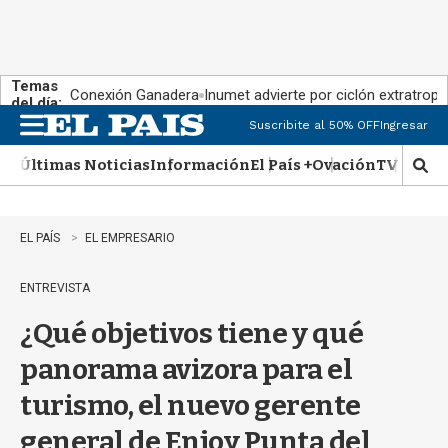
Temas
Conexión Ganadera
Inumet advierte por ciclón extratropi
del día:
Suscribite al 50% OFF
Ingresar
M
e
Últimas Noticias
Información
El País +
Ovación
TV Show
n
M
u
o
s
t
EL PAÍS
EL EMPRESARIO
r
a
ENTREVISTA
r
b
¿Qué objetivos tiene y qué
�
s
panorama avizora para el
q
u
turismo, el nuevo gerente
e
d
general de Enjoy Punta del