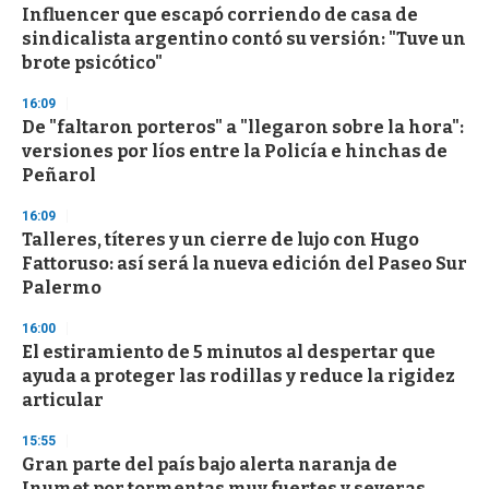
e
Influencer que escapó corriendo de casa de
c
sindicalista argentino contó su versión: "Tuve un
o
n
brote psicótico"
d
s
16:09
De "faltaron porteros" a "llegaron sobre la hora":
versiones por líos entre la Policía e hinchas de
Peñarol
16:09
Talleres, títeres y un cierre de lujo con Hugo
Fattoruso: así será la nueva edición del Paseo Sur
Palermo
16:00
El estiramiento de 5 minutos al despertar que
ayuda a proteger las rodillas y reduce la rigidez
articular
15:55
Gran parte del país bajo alerta naranja de
Inumet por tormentas muy fuertes y severas