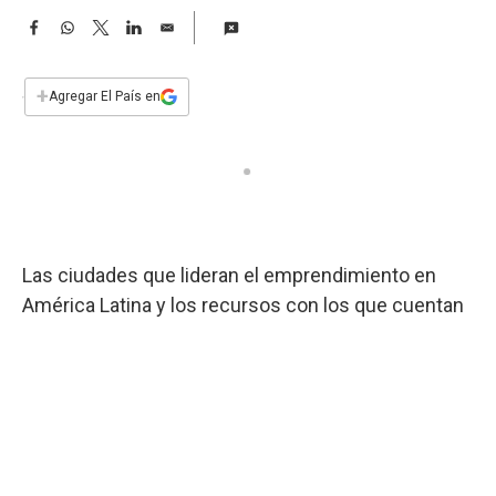
a
F
W
T
L
E
a
h
w
i
m
c
a
i
n
a
e
t
t
k
i
+
Agregar El País en
b
s
t
e
l
o
A
e
d
o
p
r
I
k
p
n
Las ciudades que lideran el emprendimiento en
América Latina y los recursos con los que cuentan