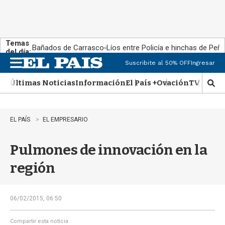
Temas
Bañados de Carrasco
Líos entre Policía e hinchas de Peña
del día:
Suscribite al 50% OFF
Ingresar
M
e
Últimas Noticias
Información
El País +
Ovación
TV Show
n
M
u
o
s
t
EL PAÍS
EL EMPRESARIO
r
a
Pulmones de innovación en la
r
b
región
�
s
q
u
06/02/2015, 06:50
e
d
Compartir esta noticia