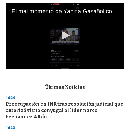
El mal momento de Yanina Gasañol con un hincha argentino en "Subrayado"
0
s
e
c
Últimas Noticias
o
n
16:34
d
Preocupación en INR tras resolución judicial que
s
o
autorizó visita conyugal al líder narco
f
Fernández Albín
3
3
s
16:33