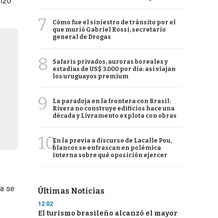
hizo
7
Cómo fue el siniestro de tránsito por el
que murió Gabriel Rossi, secretario
general de Drogas
8
Safaris privados, auroras boreales y
estadías de US$ 3.000 por día: así viajan
los uruguayos premium
9
La paradoja en la frontera con Brasil:
Rivera no construye edificios hace una
década y Livramento explota con obras
10
En la previa a discurso de Lacalle Pou,
blancos se enfrascan en polémica
interna sobre qué oposición ejercer
ja se
Últimas Noticias
12:02
El turismo brasileño alcanzó el mayor