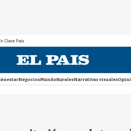
En Clave País
ienestar
Negocios
Mundo
Rurales
Narrativas visuales
Opin