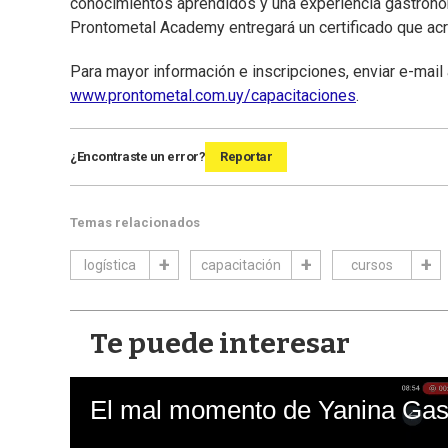
conocimientos aprendidos y una experiencia gastronómi
Prontometal Academy entregará un certificado que acr
Para mayor información e inscripciones, enviar e-mail
www.prontometal.com.uy/capacitaciones
.
¿Encontraste un error?
Reportar
Temas relacionados
logística
capacitación
cursos
Te puede interesar