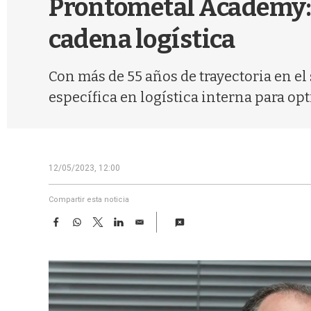
Prontometal Academy: c
cadena logística
Con más de 55 años de trayectoria en el
específica en logística interna para opt
12/05/2023, 12:00
Compartir esta noticia
F
W
T
L
E
a
h
w
i
m
c
a
i
n
a
e
t
t
k
i
b
s
t
e
l
o
A
e
d
o
p
r
I