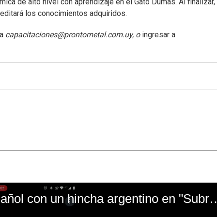
ca de alto nivel con aprendizaje en el Gato Dumas. Al finalizar,
editará los conocimientos adquiridos.
 a
capacitaciones@prontometal.com.uy
, o
ingresar a
El mal momento de Yanina Gasañol con un hin