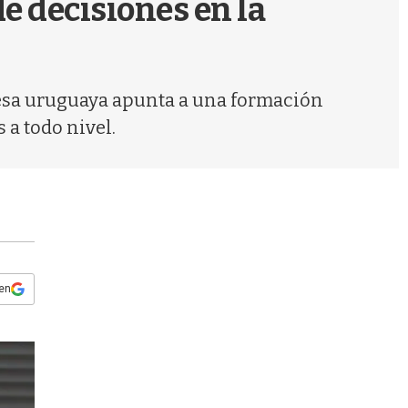
e decisiones en la
s
q
u
e
d
presa uruguaya apunta a una formación
a
 a todo nivel.
 en