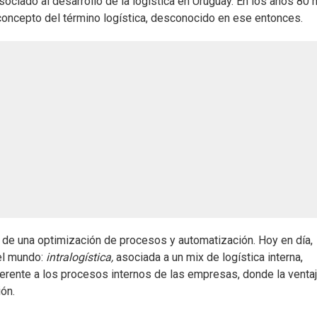
ciado al desarrollo de la logística en Uruguay. En los años 80 
concepto del término logística, desconocido en ese entonces.
 de una optimización de procesos y automatización. Hoy en día,
 el mundo:
intralogística,
asociada a un mix de logística interna,
eferente a los procesos internos de las empresas, donde la venta
ón.