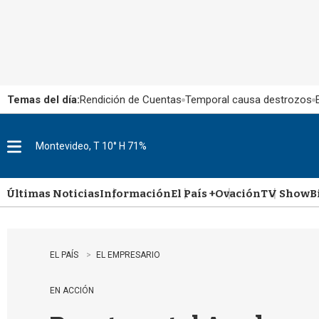
Temas del día:
Rendición de Cuentas
Temporal causa destrozos
Montevideo, T 10° H 71%
M
e
n
u
Últimas Noticias
Información
El País +
Ovación
TV Show
B
EL PAÍS
EL EMPRESARIO
EN ACCIÓN