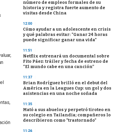
número de empleos formales de su
historia y registra fuerte aumento de
visitas desde China
s
12:00
Cómo ayudar a un adolescente en crisis
y qué palabras evitar: "Ganar 24 horas
puede significar ganar una vida"
11:51
aluar,
Netflix estrenará un documental sobre
Fito Páez: tráiler y fecha de estreno de
un
“El mundo cabe en una canción”
11:37
el
Brian Rodríguez brilló en el debut del
América en la Leagues Cup: un gol y dos
asistencias en una noche soñada
ntas,
11:35
Mató a sus abuelos y perpetró tiroteo en
su colegio en Tailandia; compañeros lo
describieron como "trastornado"
ación
11:26