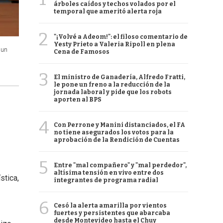
árboles caídos y techos volados por el
temporal que ameritó alerta roja
2
"¡Volvé a Adeom!": el filoso comentario de
Yesty Prieto a Valeria Ripoll en plena
 un
Cena de Famosos
3
El ministro de Ganadería, Alfredo Fratti,
le pone un freno a la reducción de la
jornada laboral y pide que los robots
aporten al BPS
4
Con Perrone y Manini distanciados, el FA
no tiene asegurados los votos para la
aprobación de la Rendición de Cuentas
5
Entre "mal compañero" y "mal perdedor",
altísima tensión en vivo entre dos
stica,
integrantes de programa radial
6
Cesó la alerta amarilla por vientos
fuertes y persistentes que abarcaba
desde Montevideo hasta el Chuy