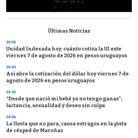
0
s
e
c
Últimas Noticias
o
n
06:00
d
Unidad Indexada hoy: cuánto cotiza la UI este
s
o
viernes 7 de agosto de 2026 en pesos uruguayos
f
3
06:00
3
s
Así abre la cotización del dólar hoy viernes 7 de
e
agosto de 2026 en pesos uruguayos
c
o
04:30
n
d
“Desde que nació mi bebé ya no tengo ganas”:
s
lactancia, sexualidad y deseo sin culpa
04:06
La lluvia que no para, causa estragos en la pista
de césped de Maroñas