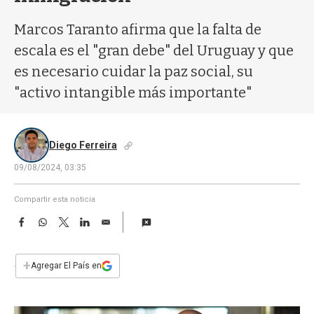
a
Marcos Taranto afirma que la falta de
escala es el "gran debe" del Uruguay y que
es necesario cuidar la paz social, su
"activo intangible más importante"
Diego Ferreira
09/08/2024, 03:35
Compartir esta noticia
F
W
T
L
E
a
h
w
i
m
c
a
i
n
a
e
t
t
k
i
+
Agregar El País en
b
s
t
e
l
o
A
e
d
o
p
r
I