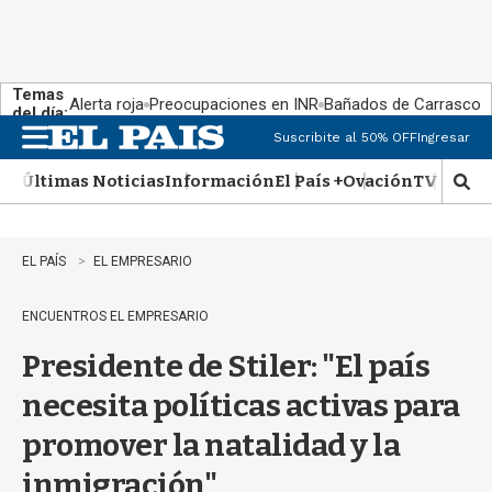
Temas
Alerta roja
Preocupaciones en INR
Bañados de Carrasco
del día:
Suscribite al 50% OFF
Ingresar
M
e
Últimas Noticias
Información
El País +
Ovación
TV Show
n
M
u
o
s
t
EL PAÍS
EL EMPRESARIO
r
a
ENCUENTROS EL EMPRESARIO
r
b
Presidente de Stiler: "El país
�
s
necesita políticas activas para
q
u
promover la natalidad y la
e
d
inmigración"