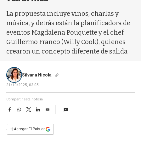
a
La propuesta incluye vinos, charlas y
música, y detrás están la planificadora de
eventos Magdalena Pouquette y el chef
Guillermo Franco (Willy Cook), quienes
crearon un concepto diferente de salida
Silvana Nicola
31/10/2025, 03:05
Compartir esta noticia
F
W
T
L
E
a
h
w
i
m
c
a
i
n
a
e
t
t
k
i
+
Agregar El País en
b
s
t
e
l
o
A
e
d