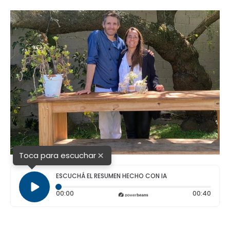
o
p
r
I
k
p
n
×
Toca para escuchar
ESCUCHÁ EL RESUMEN HECHO CON IA
Tiempo transcurrido: 0 segundos
Durac
00:00
00:40