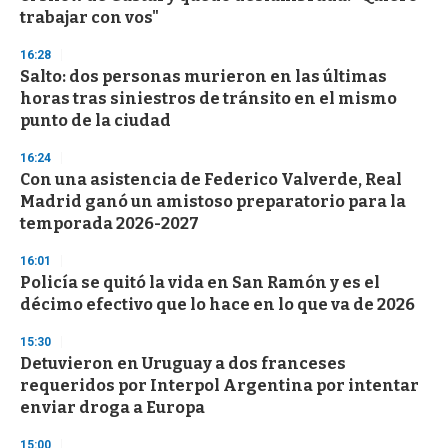
n
trabajar con vos"
d
s
16:28
Salto: dos personas murieron en las últimas
horas tras siniestros de tránsito en el mismo
punto de la ciudad
16:24
Con una asistencia de Federico Valverde, Real
Madrid ganó un amistoso preparatorio para la
temporada 2026-2027
16:01
Policía se quitó la vida en San Ramón y es el
décimo efectivo que lo hace en lo que va de 2026
15:30
Detuvieron en Uruguay a dos franceses
requeridos por Interpol Argentina por intentar
enviar droga a Europa
15:00