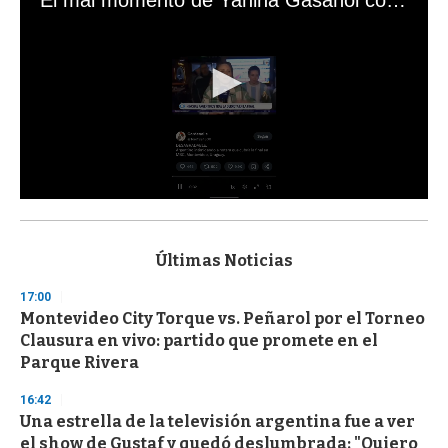
0
s
e
c
Últimas Noticias
o
n
17:00
d
Montevideo City Torque vs. Peñarol por el Torneo
s
o
Clausura en vivo: partido que promete en el
f
Parque Rivera
3
3
s
16:42
e
Una estrella de la televisión argentina fue a ver
c
el show de Gustaf y quedó deslumbrada: "Quiero
o