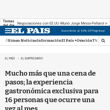
Temas
Negociaciones con EE.UU.
Murió Jorge Messi
Peñarol vs
del día:
Suscribite al 50% OFF
Ingresar
M
e
Últimas Noticias
Información
El País +
Ovación
TV Show
n
M
u
o
s
t
EL PAÍS
EL EMPRESARIO
r
a
Mucho más que una cena de
r
b
pasos; la experiencia
�
s
gastronómica exclusiva para
q
u
16 personas que ocurre una
e
d
vez al mes