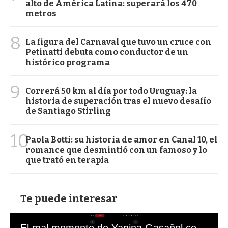
alto de América Latina: superará los 470
metros
8
La figura del Carnaval que tuvo un cruce con
Petinatti debuta como conductor de un
histórico programa
9
Correrá 50 km al día por todo Uruguay: la
historia de superación tras el nuevo desafío
de Santiago Stirling
10
Paola Botti: su historia de amor en Canal 10, el
romance que desmintió con un famoso y lo
que trató en terapia
Te puede interesar
El mal momento de Yanina Gasañol con un hincha argentino en "Subrayado"