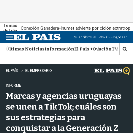
Temas
Conexión Ganadera
Inumet advierte por ciclón extratropi
del día:
Suscribite al 50% OFF
Ingresar
M
e
Últimas Noticias
Información
El País +
Ovación
TV Show
n
M
u
o
s
t
EL PAÍS
EL EMPRESARIO
r
a
INFORME
r
b
Marcas y agencias uruguayas
�
s
se unen a TikTok; cuáles son
q
sus estrategias para
u
e
conquistar a la Generación Z
d