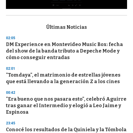
0
s
e
c
Últimas Noticias
o
n
02:05
d
DM Experience en Montevideo Music Box: fecha
s
o
del show de la banda tributo a Depeche Mode y
f
cómo conseguir entradas
3
3
s
02:01
e
"Tomdaya", el matrimonio de estrellas jóvenes
c
que está llevando a la generación Z a los cines
o
n
d
00:42
s
"Era bueno que nos pasara esto", celebró Aguirre
tras ganar el Intermedio y elogió a Leo Jaime y
Espinosa
23:45
Conocé los resultados de la Quiniela y la Tómbola