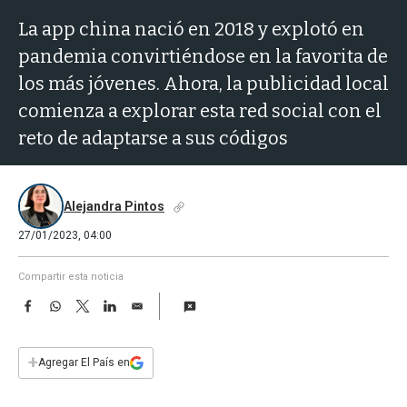
a
La app china nació en 2018 y explotó en
pandemia convirtiéndose en la favorita de
los más jóvenes. Ahora, la publicidad local
comienza a explorar esta red social con el
reto de adaptarse a sus códigos
Alejandra Pintos
27/01/2023, 04:00
Compartir esta noticia
F
W
T
L
E
a
h
w
i
m
c
a
i
n
a
e
t
t
k
i
+
Agregar El País en
b
s
t
e
l
o
A
e
d