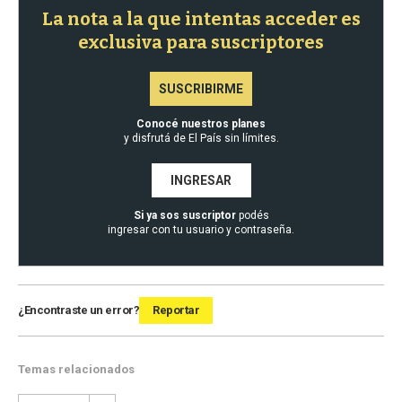
La nota a la que intentas acceder es
exclusiva para suscriptores
SUSCRIBIRME
Conocé nuestros planes
y disfrutá de El País sin límites.
INGRESAR
Si ya sos suscriptor
podés
ingresar con tu usuario y contraseña.
¿Encontraste un error?
Reportar
Temas relacionados