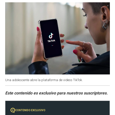
o
p
r
I
k
p
n
Una adolescente abre la plataforma de videos TikTok.
CONTENIDO EXCLUSIVO