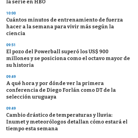
la serie en HBO
3
3
s
10:00
e
Cuántos minutos de entrenamiento de fuerza
c
hacer a la semana para vivir más según la
o
n
ciencia
d
s
09:51
El pozo del Powerball superó los US$ 900
millones y se posiciona como el octavo mayor de
su historia
09:49
A qué hora y por dónde ver la primera
conferencia de Diego Forlán como DT de la
selección uruguaya
09:49
Cambio drástico de temperaturas y lluvia:
Inumet y meteorólogos detallan cómo estará el
tiempo esta semana