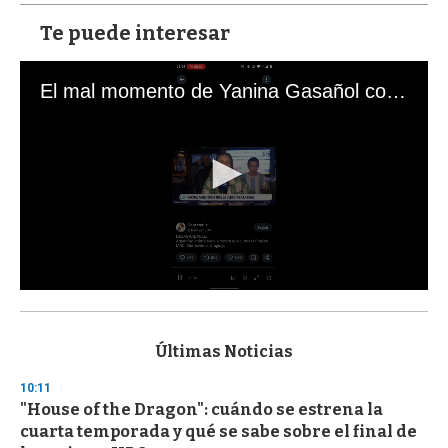
Te puede interesar
El mal momento de Yanina Gasañol con un hincha argentino en "Subrayado"
0
s
e
c
Últimas Noticias
o
n
10:11
d
"House of the Dragon": cuándo se estrena la
s
o
cuarta temporada y qué se sabe sobre el final de
f