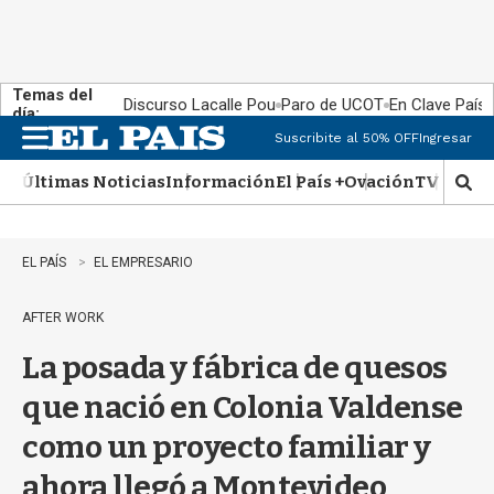
Temas del
Discurso Lacalle Pou
Paro de UCOT
En Clave País
día:
Suscribite al 50% OFF
Ingresar
M
e
Últimas Noticias
Información
El País +
Ovación
TV Show
n
M
u
o
s
t
EL PAÍS
EL EMPRESARIO
r
a
AFTER WORK
r
b
La posada y fábrica de quesos
�
s
que nació en Colonia Valdense
q
u
como un proyecto familiar y
e
d
ahora llegó a Montevideo