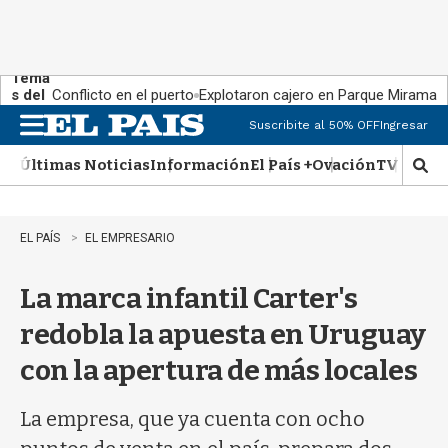
Tema
s del
Conflicto en el puerto
Explotaron cajero en Parque Miramar
día:
Suscribite al 50% OFF
Ingresar
M
e
Últimas Noticias
Información
El País +
Ovación
TV Show
n
M
u
o
s
t
EL PAÍS
EL EMPRESARIO
r
a
La marca infantil Carter's
r
b
redobla la apuesta en Uruguay
�
s
con la apertura de más locales
q
u
e
La empresa, que ya cuenta con ocho
d