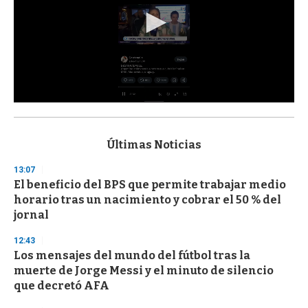
0
s
e
c
Últimas Noticias
o
n
13:07
d
El beneficio del BPS que permite trabajar medio
s
o
horario tras un nacimiento y cobrar el 50 % del
f
jornal
3
3
s
12:43
e
Los mensajes del mundo del fútbol tras la
c
muerte de Jorge Messi y el minuto de silencio
o
n
que decretó AFA
d
s