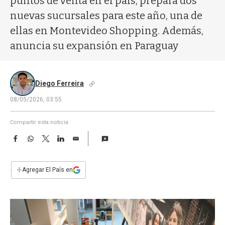
puntos de venta en el país, prepara dos
a
nuevas sucursales para este año, una de
ellas en Montevideo Shopping. Además,
anuncia su expansión en Paraguay
Diego Ferreira
08/05/2026, 03:55
Compartir esta noticia
F
W
T
L
E
a
h
w
i
m
c
a
i
n
a
e
t
t
k
i
+
Agregar El País en
b
s
t
e
l
o
A
e
d
o
p
r
I
k
p
n