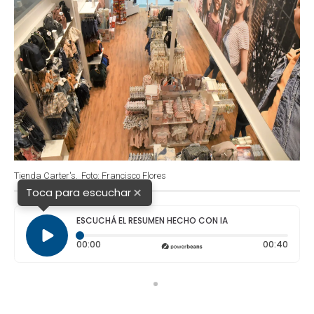
Tienda Carter's.
Foto: Francisco Flores
×
Toca para escuchar
ESCUCHÁ EL RESUMEN HECHO CON IA
Tiempo transcurrido: 0 segundos
Durac
00:00
00:40