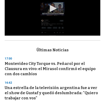
0
s
e
c
Últimas Noticias
o
n
17:00
d
Montevideo City Torque vs. Peñarol por el
s
o
Clausura en vivo: el Mirasol confirmó el equipo
f
con dos cambios
3
3
s
16:42
e
Una estrella de la televisión argentina fue a ver
c
el show de Gustaf y quedó deslumbrada: "Quiero
o
n
trabajar con vos"
d
s