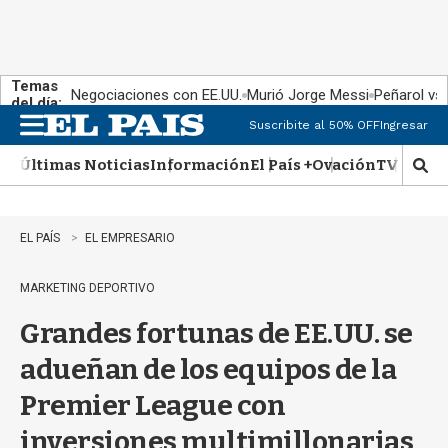
Temas
Negociaciones con EE.UU.
Murió Jorge Messi
Peñarol vs
del día:
Suscribite al 50% OFF
Ingresar
M
e
Últimas Noticias
Información
El País +
Ovación
TV Show
n
M
u
o
s
t
EL PAÍS
EL EMPRESARIO
r
a
MARKETING DEPORTIVO
r
b
Grandes fortunas de EE.UU. se
�
s
adueñan de los equipos de la
q
u
Premier League con
e
d
inversiones multimillonarias