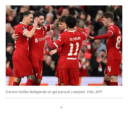
o
p
r
I
k
p
n
Darwin Núñez festejando un gol para el Liverpool.
Foto: AFP.