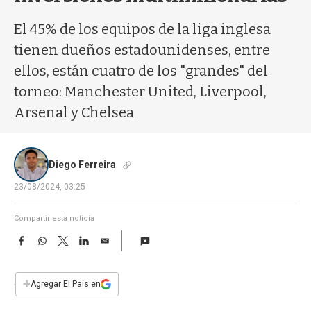
a
El 45% de los equipos de la liga inglesa
tienen dueños estadounidenses, entre
ellos, están cuatro de los "grandes" del
torneo: Manchester United, Liverpool,
Arsenal y Chelsea
Diego Ferreira
23/08/2024, 03:25
Compartir esta noticia
F
W
T
L
E
a
h
w
i
m
c
a
i
n
a
e
t
t
k
i
+
Agregar El País en
b
s
t
e
l
o
A
e
d