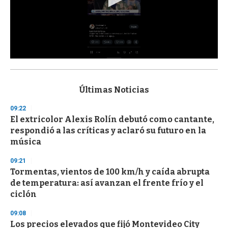
0
s
e
c
Últimas Noticias
o
n
09:22
d
El extricolor Alexis Rolín debutó como cantante,
s
o
respondió a las críticas y aclaró su futuro en la
f
música
3
3
s
09:21
e
Tormentas, vientos de 100 km/h y caída abrupta
c
de temperatura: así avanzan el frente frío y el
o
n
ciclón
d
s
09:08
Los precios elevados que fijó Montevideo City