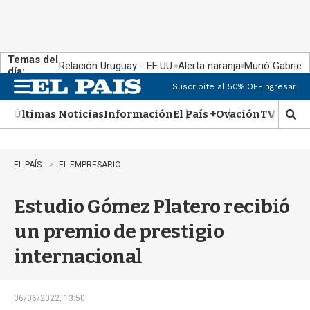
Temas del
Relación Uruguay - EE.UU.
Alerta naranja
Murió Gabriel 
día:
Suscribite al 50% OFF
Ingresar
M
e
Últimas Noticias
Información
El País +
Ovación
TV Show
n
M
u
o
s
t
EL PAÍS
EL EMPRESARIO
r
a
Estudio Gómez Platero recibió
r
b
un premio de prestigio
�
s
internacional
q
u
e
d
06/06/2022, 13:50