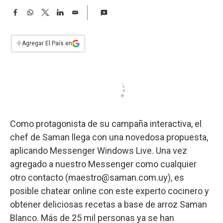
a
F
W
T
L
E
a
h
w
i
m
c
a
i
n
a
e
t
t
k
i
+
Agregar El País en
b
s
t
e
l
o
A
e
d
o
p
r
I
k
p
n
Como protagonista de su campaña interactiva, el
chef de Saman llega con una novedosa propuesta,
aplicando Messenger Windows Live. Una vez
agregado a nuestro Messenger como cualquier
otro contacto (
maestro@saman.com.uy
), es
posible chatear online con este experto cocinero y
obtener deliciosas recetas a base de arroz Saman
Blanco. Más de 25 mil personas ya se han