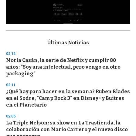
0
s
e
c
Últimas Noticias
o
n
02:14
d
Moria Casán, la serie de Netflix y cumplir 80
s
o
años: “Soy una intelectual, pero vengo en otro
f
packaging”
3
3
s
02:11
e
¿Qué hay para hacer en la semana? Ruben Blades
c
en el Sodre, "Camp Rock 3" en Disney+ y Buitres
o
n
en el Planetario
d
s
02:06
La Triple Nelson: su show en La Trastienda, la
colaboración con Mario Carrero y el nuevo disco