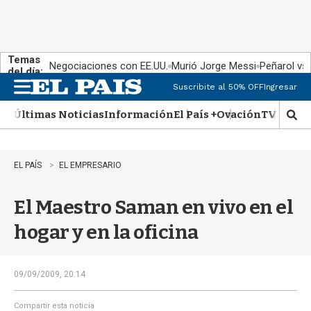
Temas
Negociaciones con EE.UU.
Murió Jorge Messi
Peñarol vs
del día:
Suscribite al 50% OFF
Ingresar
M
e
Últimas Noticias
Información
El País +
Ovación
TV Show
n
M
u
o
s
t
EL PAÍS
EL EMPRESARIO
r
a
El Maestro Saman en vivo en el
r
b
hogar y en la oficina
�
s
q
u
09/09/2009, 20:14
e
d
Compartir esta noticia