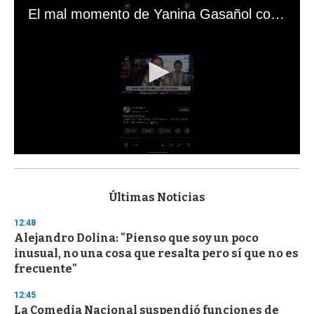
El mal momento de Yanina Gasañol con un hincha argentino en "Subrayado"
0
s
e
c
Últimas Noticias
o
n
12:48
d
Alejandro Dolina: "Pienso que soy un poco
s
o
inusual, no una cosa que resalta pero sí que no es
f
frecuente"
3
3
s
12:45
e
La Comedia Nacional suspendió funciones de