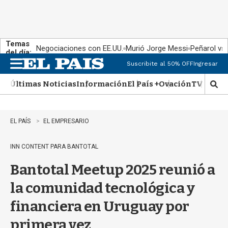
Temas
Negociaciones con EE.UU.
Murió Jorge Messi
Peñarol vs
del día:
Suscribite al 50% OFF
Ingresar
M
e
Últimas Noticias
Información
El País +
Ovación
TV Show
n
M
u
o
s
t
EL PAÍS
EL EMPRESARIO
r
a
INN CONTENT PARA BANTOTAL
r
b
Bantotal Meetup 2025 reunió a
�
s
la comunidad tecnológica y
q
u
financiera en Uruguay por
e
d
primera vez