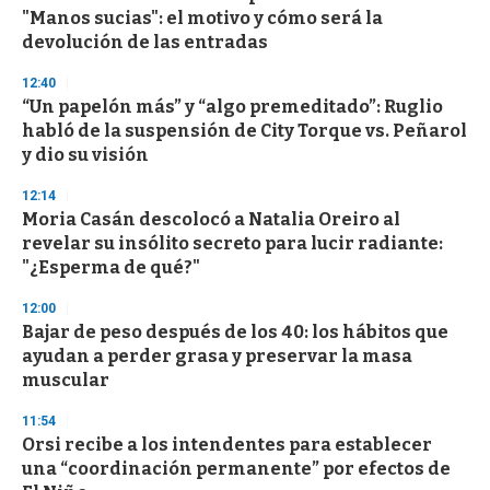
c
"Manos sucias": el motivo y cómo será la
o
n
devolución de las entradas
d
s
12:40
“Un papelón más” y “algo premeditado”: Ruglio
habló de la suspensión de City Torque vs. Peñarol
y dio su visión
12:14
Moria Casán descolocó a Natalia Oreiro al
revelar su insólito secreto para lucir radiante:
"¿Esperma de qué?"
12:00
Bajar de peso después de los 40: los hábitos que
ayudan a perder grasa y preservar la masa
muscular
11:54
Orsi recibe a los intendentes para establecer
una “coordinación permanente” por efectos de