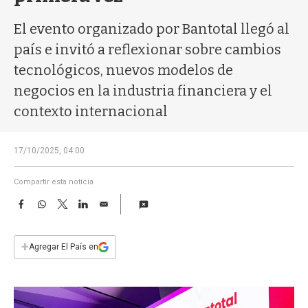
a
El evento organizado por Bantotal llegó al
país e invitó a reflexionar sobre cambios
tecnológicos, nuevos modelos de
negocios en la industria financiera y el
contexto internacional
17/10/2025, 04:00
Compartir esta noticia
F
W
T
L
E
a
h
w
i
m
c
a
i
n
a
e
t
t
k
i
+
Agregar El País en
b
s
t
e
l
o
A
e
d
o
p
r
I
k
p
n