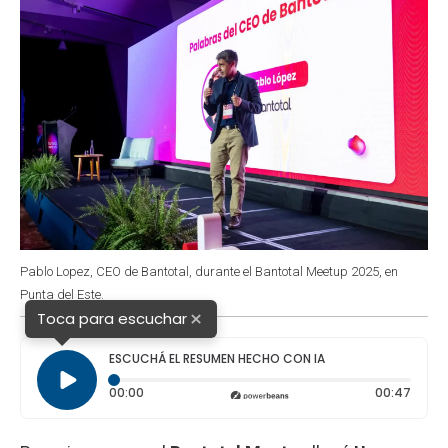
Pablo Lopez, CEO de Bantotal, durante el Bantotal Meetup 2025, en
Punta del Este.
×
Toca para escuchar
ESCUCHÁ EL RESUMEN HECHO CON IA
Tiempo transcurrido: 0 segundos
Durac
00:00
00:47