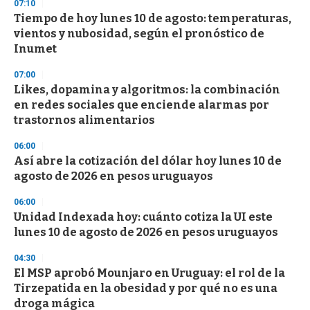
d
07:10
s
Tiempo de hoy lunes 10 de agosto: temperaturas,
vientos y nubosidad, según el pronóstico de
Inumet
07:00
Likes, dopamina y algoritmos: la combinación
en redes sociales que enciende alarmas por
trastornos alimentarios
06:00
Así abre la cotización del dólar hoy lunes 10 de
agosto de 2026 en pesos uruguayos
06:00
Unidad Indexada hoy: cuánto cotiza la UI este
lunes 10 de agosto de 2026 en pesos uruguayos
04:30
El MSP aprobó Mounjaro en Uruguay: el rol de la
Tirzepatida en la obesidad y por qué no es una
droga mágica