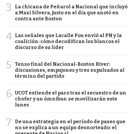
3
La chicana de Peñarol a Nacional que incluyó
a Maxi Silvera, justo en el día que anotó en
contra ante Boston
4
Las señales que Lacalle Pou envió al PN y la
coalición: cómo decodifican los blancos el
discurso de su líder
5
Tenso final del Nacional-Boston River:
discusiones, empujones y tres expulsados al
término del partido
6
UCOT extiende el paro tras el secuestro de un
chofer y un ómnibus: se movilizarán este
lunes
7
De una estrategia en el período de pases que
no se explica a un equipo desnorteado: el
presente de Nacional