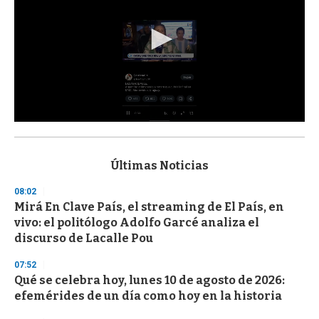
0
s
e
c
Últimas Noticias
o
n
08:02
d
Mirá En Clave País, el streaming de El País, en
s
o
vivo: el politólogo Adolfo Garcé analiza el
f
discurso de Lacalle Pou
3
3
s
07:52
e
Qué se celebra hoy, lunes 10 de agosto de 2026:
c
efemérides de un día como hoy en la historia
o
n