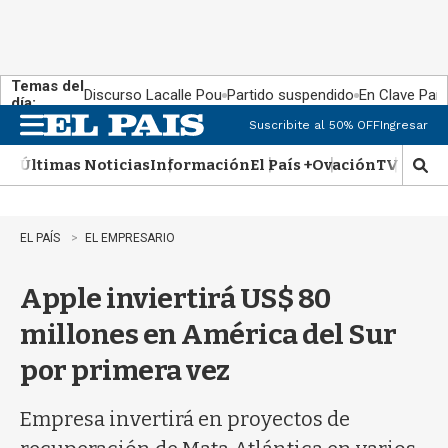
Temas del
Discurso Lacalle Pou
Partido suspendido
En Clave País
día:
Suscribite al 50% OFF
Ingresar
M
e
Últimas Noticias
Información
El País +
Ovación
TV Show
n
M
u
o
s
t
EL PAÍS
EL EMPRESARIO
r
a
Apple inviertirá US$ 80
r
b
millones en América del Sur
�
s
por primera vez
q
u
e
Empresa invertirá en proyectos de
d