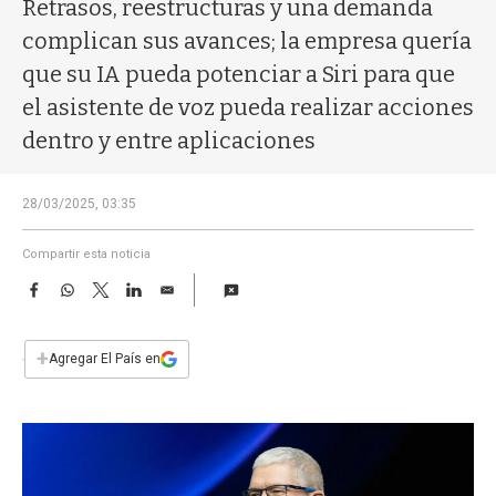
a
Retrasos, reestructuras y una demanda
complican sus avances; la empresa quería
que su IA pueda potenciar a Siri para que
el asistente de voz pueda realizar acciones
dentro y entre aplicaciones
28/03/2025, 03:35
Compartir esta noticia
F
W
T
L
E
a
h
w
i
m
c
a
i
n
a
e
t
t
k
i
+
Agregar El País en
b
s
t
e
l
o
A
e
d
o
p
r
I
k
p
n