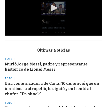
0
s
e
c
Últimas Noticias
o
n
10:18
d
Murió Jorge Messi, padre y representante
s
o
histórico de Lionel Messi
f
3
10:00
3
s
Una comunicadora de Canal 10 denunció que un
e
ómnibus la atropelló, lo siguió y enfrentó al
c
chofer: "En shock"
o
n
d
10:00
s