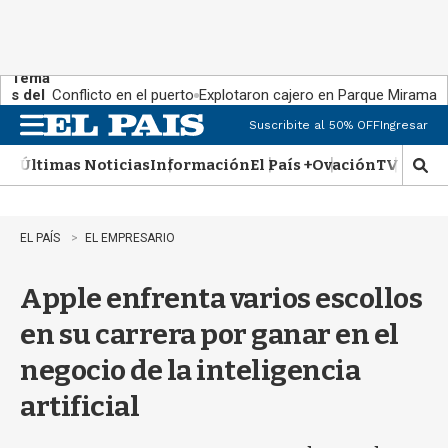
Tema
s del
Conflicto en el puerto
Explotaron cajero en Parque Miramar
día:
Suscribite al 50% OFF
Ingresar
M
e
Últimas Noticias
Información
El País +
Ovación
TV Show
n
M
u
o
s
t
EL PAÍS
EL EMPRESARIO
r
a
Apple enfrenta varios escollos
r
b
en su carrera por ganar en el
�
s
negocio de la inteligencia
q
u
artificial
e
d