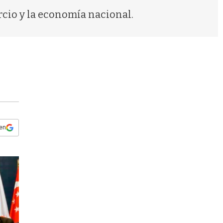
s
rcio y la economía nacional.
q
u
e
d
a
 en