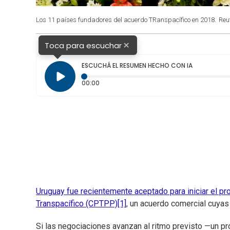
Los 11 países fundadores del acuerdo TRanspacífico en 2018.
Reu
×
Toca para escuchar
ESCUCHÁ EL RESUMEN HECHO CON IA
Tiempo transcurrido: 0 segundos
00:00
Uruguay fue recientemente aceptado para iniciar el pr
Transpacífico (CPTPP)
[1]
, un acuerdo comercial cuyas
Si las negociaciones avanzan al ritmo previsto —un 