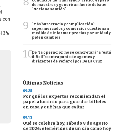
8
Conductor de "Subrayado" criticó el paro
,
de maestros y generó un fuerte debate:
"No tiene sentido"
l
s con
9
"Más burocracia y complicación":
supermercados y comercios cuestionan
el 3%
medida de informar precios por unidad y
piden cambios
10
De "la operación no se concretará" a "está
difícil": contrapunto de agentes y
dirigentes de Peñarol por De La Cruz
Últimas Noticias
09:25
Por qué los expertos recomiendan el
papel aluminio para guardar billetes
en casa y qué hay que evitar
09:13
Qué se celebra hoy, sábado 8 de agosto
de 2026: efemérides de un día como hoy