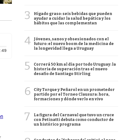
3
Hígado graso: seis bebidas que pueden
ayudar a cuidar la salud hepática y los
hábitos que las complementan
4
Jóvenes, sanos y obsesionados con el
futuro: el nuevo boom de la medicina de
la longevidad llega a Uruguay
Duración: 49 segundos
:49
5
Correrá 50 km al día por todo Uruguay: la
historia de superación tras el nuevo
desafío de Santiago Stirling
6
City Torque y Peñarol en un prometedor
partido por el Torneo Clausura: hora,
formaciones y dónde verlo en vivo
7
La figura del Carnaval que tuvo un cruce
ón
con Petinatti debuta como conductor de
un histórico programa
r