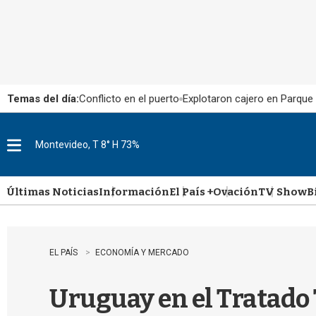
Temas del día:
Conflicto en el puerto
Explotaron cajero en Parque
Montevideo, T 8° H 73%
M
e
n
u
Últimas Noticias
Información
El País +
Ovación
TV Show
B
EL PAÍS
ECONOMÍA Y MERCADO
Uruguay en el Tratado 